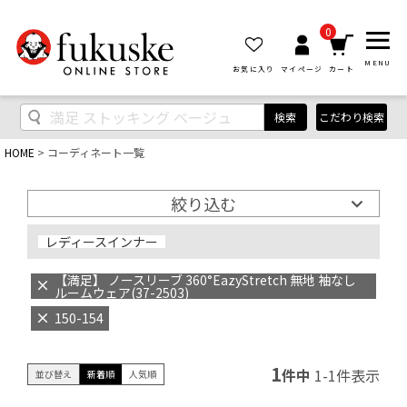
0
MENU
お気に入り
マイページ
カート
検索
こだわり検索
HOME
コーディネート一覧
絞り込む
レディースインナー
【満足】 ノースリーブ 360°EazyStretch 無地 袖なし
ルームウェア(37-2503)
150-154
1
件中
1
-
1
件表示
並び替え
新着順
人気順