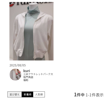
2025/08/05
kuri
三井アウトレットパーク大
阪門真店
福助
1
件中
1
-
1
件表示
並び替え
新着順
人気順