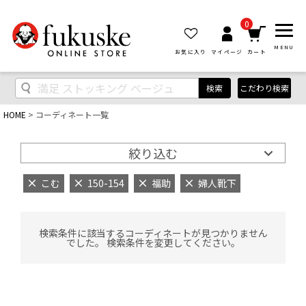
0
MENU
お気に入り
マイページ
カート
検索
こだわり検索
HOME
コーディネート一覧
絞り込む
こむ
150-154
福助
婦人靴下
検索条件に該当するコーディネートが見つかりません
でした。 検索条件を変更してください。