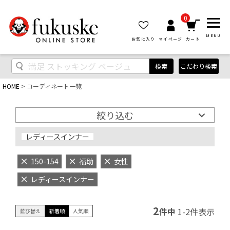
0
MENU
お気に入り
マイページ
カート
検索
こだわり検索
HOME
コーディネート一覧
絞り込む
レディースインナー
150-154
福助
女性
レディースインナー
2
件中
1
-
2
件表示
並び替え
新着順
人気順