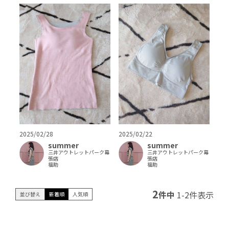
2025/02/28
2025/02/22
summer
summer
三井アウトレットパーク幕
三井アウトレットパーク幕
張店
張店
福助
福助
2
件中
1
-
2
件表示
並び替え
新着順
人気順