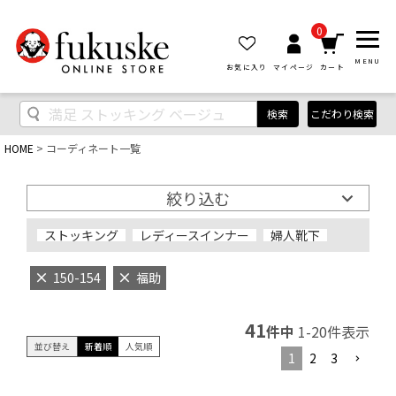
0
MENU
お気に入り
マイページ
カート
検索
こだわり検索
HOME
コーディネート一覧
絞り込む
ストッキング
レディースインナー
婦人靴下
150-154
福助
41
件中
1
-
20
件表示
並び替え
新着順
人気順
1
2
3