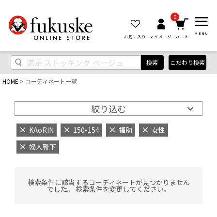
0
MENU
お気に入り
マイページ
カート
検索
こだわり検索
HOME
コーディネート一覧
絞り込む
KAoRIN
150-154
福助
女性
婦人靴下
検索条件に該当するコーディネートが見つかりません
でした。 検索条件を変更してください。