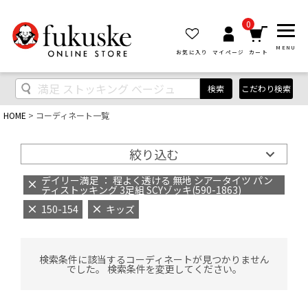
0
MENU
お気に入り
マイページ
カート
検索
こだわり検索
HOME
コーディネート一覧
絞り込む
デイリー満足 ： 程よく透ける 無地 シアータイツ パン
ティストッキング 3足組 SCYゾッキ(590-1863)
150-154
キッズ
検索条件に該当するコーディネートが見つかりません
でした。 検索条件を変更してください。