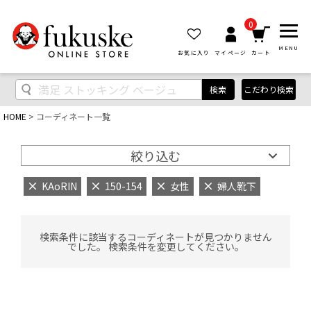
0
MENU
お気に入り
マイページ
カート
検索
こだわり検索
HOME
コーディネート一覧
絞り込む
KAoRIN
150-154
女性
婦人靴下
検索条件に該当するコーディネートが見つかりません
でした。 検索条件を変更してください。