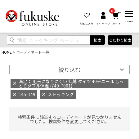
0
MENU
お気に入り
マイページ
カート
検索
こだわり検索
HOME
コーディネート一覧
絞り込む
満足： 毛玉になりにくい 無地 タイツ 40デニール しっ
とりダブル保湿 (740-7001)
145-149
ストッキング
検索条件に該当するコーディネートが見つかりません
でした。 検索条件を変更してください。