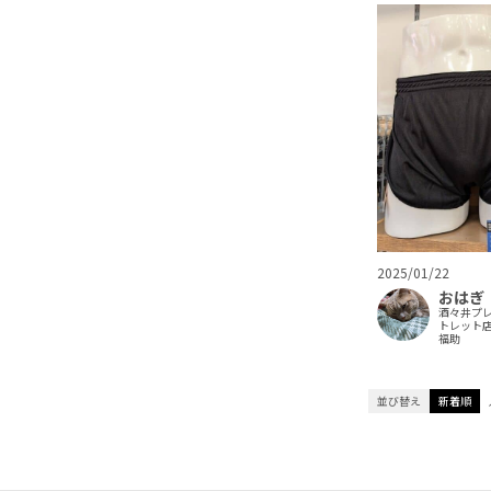
2025/01/22
おはぎ
酒々井プ
トレット
福助
並び替え
新着順