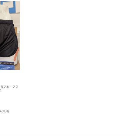
レミアム・アウ
店
人気順