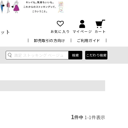
ット
お気に入り
マイページ
カート
卸売取引の方向け
ご利用ガイド
検索
こだわり検索
1
件中
1
-
1
件表示