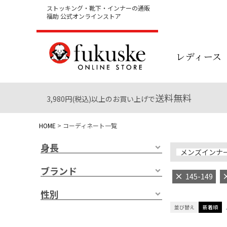
ストッキング・靴下・インナーの通販
福助 公式オンラインストア
レディース
送料無料
3,980円(税込)以上のお買い上げで
HOME
コーディネート一覧
身長
メンズインナ
ブランド
145-149
性別
並び替え
新着順