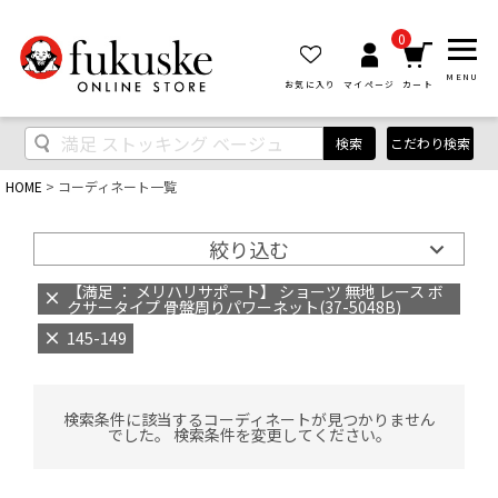
0
MENU
お気に入り
マイページ
カート
検索
こだわり検索
HOME
コーディネート一覧
絞り込む
【満足 ： メリハリサポート】 ショーツ 無地 レース ボ
クサータイプ 骨盤周りパワーネット(37-5048B)
145-149
検索条件に該当するコーディネートが見つかりません
でした。 検索条件を変更してください。