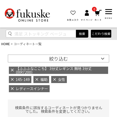
0
MENU
お気に入り
マイページ
カート
検索
こだわり検索
HOME
コーディネート一覧
絞り込む
【ふふふなここち】 3分丈レギンス 無地 3分丈
(IXR7200)
145-149
福助
女性
レディースインナー
検索条件に該当するコーディネートが見つかりません
でした。 検索条件を変更してください。