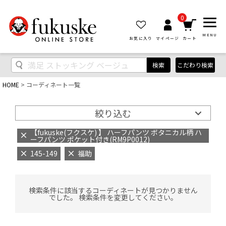
0
MENU
お気に入り
マイページ
カート
検索
こだわり検索
HOME
コーディネート一覧
絞り込む
【fukuske(フクスケ) 】 ハーフパンツ ボタニカル柄 ハ
ーフパンツ ポケット付き(RM9P0012)
145-149
福助
検索条件に該当するコーディネートが見つかりません
でした。 検索条件を変更してください。