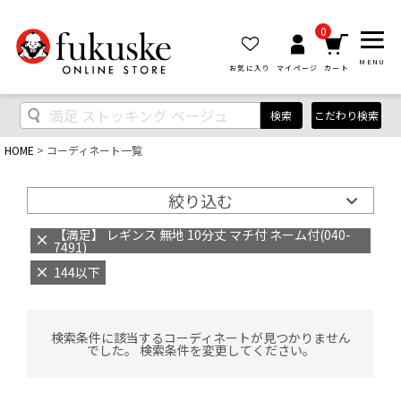
0
MENU
お気に入り
マイページ
カート
検索
こだわり検索
HOME
コーディネート一覧
絞り込む
【満足】 レギンス 無地 10分丈 マチ付 ネーム付(040-
7491)
144以下
検索条件に該当するコーディネートが見つかりません
でした。 検索条件を変更してください。