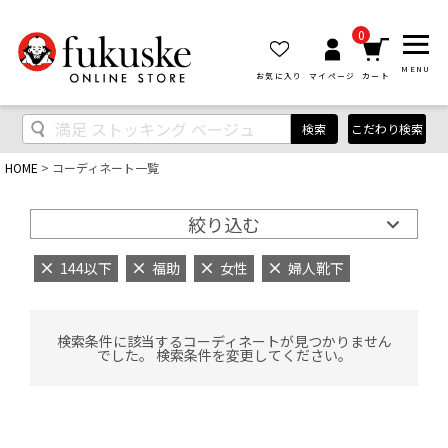
0
MENU
お気に入り
マイページ
カート
検索
こだわり検索
HOME
コーディネート一覧
絞り込む
144以下
福助
女性
婦人靴下
検索条件に該当するコーディネートが見つかりません
でした。 検索条件を変更してください。