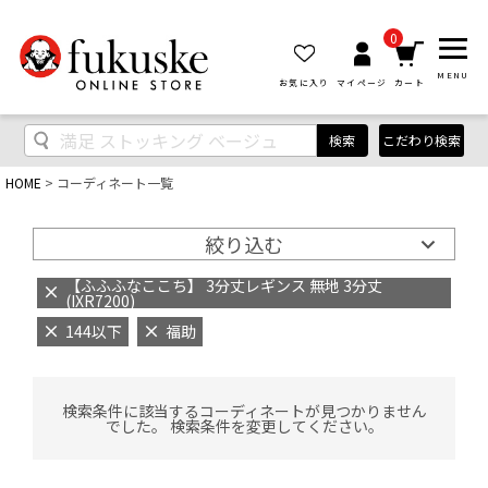
0
MENU
お気に入り
マイページ
カート
検索
こだわり検索
HOME
コーディネート一覧
絞り込む
【ふふふなここち】 3分丈レギンス 無地 3分丈
(IXR7200)
144以下
福助
検索条件に該当するコーディネートが見つかりません
でした。 検索条件を変更してください。