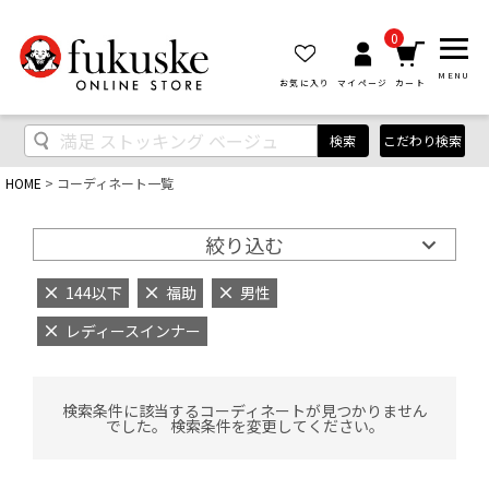
0
MENU
お気に入り
マイページ
カート
検索
こだわり検索
HOME
コーディネート一覧
絞り込む
144以下
福助
男性
レディースインナー
検索条件に該当するコーディネートが見つかりません
でした。 検索条件を変更してください。