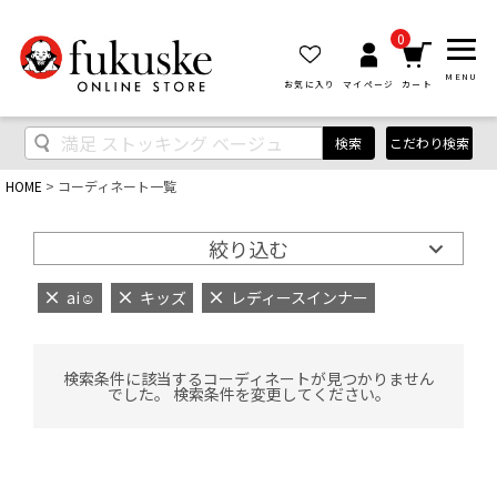
0
MENU
お気に入り
マイページ
カート
検索
こだわり検索
HOME
コーディネート一覧
絞り込む
ai‪‪☺︎‬
キッズ
レディースインナー
検索条件に該当するコーディネートが見つかりません
でした。 検索条件を変更してください。