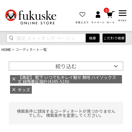
0
MENU
お気に入り
マイページ
カート
検索
こだわり検索
HOME
コーディネート一覧
絞り込む
【満足】 靴下 いつでもキレイ魅せ 無地 ハイソックス
丈 段階着圧設計(4345-51N)
キッズ
検索条件に該当するコーディネートが見つかりません
でした。 検索条件を変更してください。