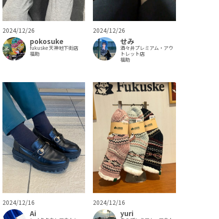
2024/12/26
2024/12/26
pokosuke
せみ
fukuske 天神地下街店
酒々井プレミアム・アウ
福助
トレット店
福助
2024/12/16
2024/12/16
Ai
yuri