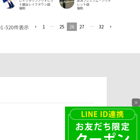
レイクタウンアウトレッ
あみプレミアム・アウト
ト越谷レイクタウン店
レット店
福助
福助
1
…
25
26
27
…
32
01
-
520
件表示
×