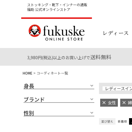
ストッキング・靴下・インナーの通販
福助 公式オンラインストア
レディース
送料無料
3,980円(税込)以上のお買い上げで
HOME
コーディネート一覧
身長
レディースイ
ブランド
女性
婦
性別
並び替え
新着順