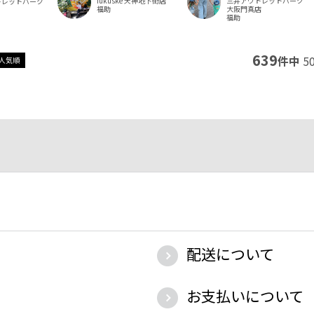
fukuske 天神地下街店
三井アウトレットパーク
トレットパーク
福助
大阪門真店
福助
639
件中
5
人気順
配送について
お支払いについて