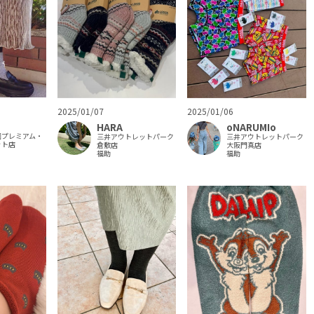
2025/01/07
2025/01/06
HARA
oNARUMIo
園プレミアム・
三井アウトレットパーク
三井アウトレットパーク
ット店
倉敷店
大阪門真店
福助
福助