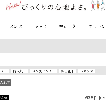
メンズ
キッズ
福助足袋
アウトレ
ンナー
婦人靴下
メンズインナー
紳士靴下
レギンス
人靴下
639
件中
5
人気順