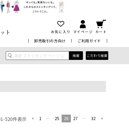
ット
お気に入り
マイページ
カート
卸売取引の方向け
ご利用ガイド
検索
こだわり検索
1
…
25
26
27
…
32
01
-
520
件表示