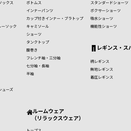
ソックス
ボトムス
スタンダードショーツ
インナーパンツ
ボクサーショーツ
カップ付きインナー・ブラトップ
吸水ショーツ
ルーソック
キャミソール
機能性ショーツ
ショーツ
タンクトップ
レギンス・ス
腹巻き
フレンチ袖・三分袖
柄レギンス
七分袖・長袖
無地レギンス
半袖
着圧レギンス
シューズ
ルームウェア
（リラックスウェア）
トップス