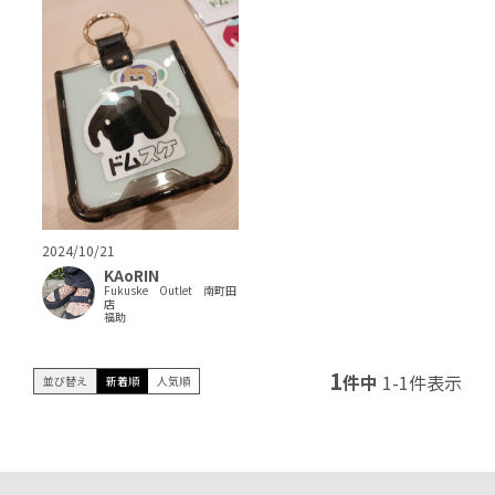
2024/10/21
KAoRIN
Fukuske Outlet 南町田
店
福助
1
件中
1
-
1
件表示
並び替え
新着順
人気順