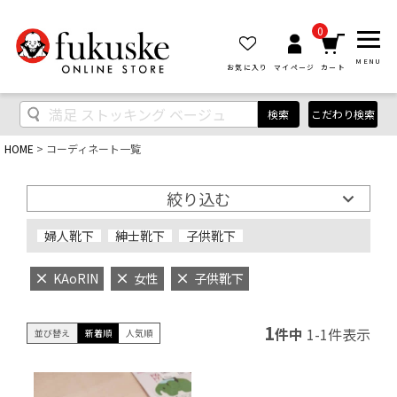
0
MENU
お気に入り
マイページ
カート
検索
こだわり検索
HOME
コーディネート一覧
絞り込む
婦人靴下
紳士靴下
子供靴下
KAoRIN
女性
子供靴下
1
件中
1
-
1
件表示
並び替え
新着順
人気順