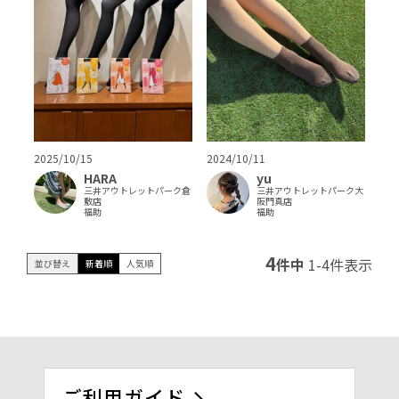
2025/10/15
2024/10/11
HARA
yu
三井アウトレットパーク倉
三井アウトレットパーク大
敷店
阪門真店
福助
福助
4
件中
1
-
4
件表示
並び替え
新着順
人気順
ご利用ガイド