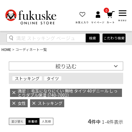
0
MENU
お気に入り
マイページ
カート
検索
こだわり検索
HOME
コーディネート一覧
絞り込む
ストッキング
タイツ
満足： 毛玉になりにくい 無地 タイツ 40デニール しっ
とりダブル保湿 (740-7001)
女性
ストッキング
4
件中
1
-
4
件表示
並び替え
新着順
人気順