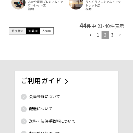
りんくうプレミアム・アウ
ふかや花園プレミアム・ア
トレット店
ウトレット店
福助
福助
44
件中
21
-
40
件表示
並び替え
新着順
人気順
1
2
3
ご利用ガイド
会員登録について
配送について
送料・決済手数料について