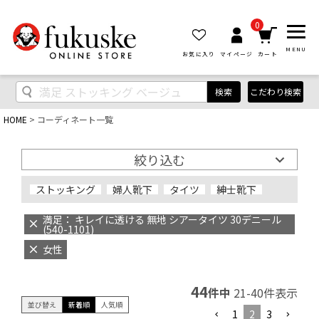
0
MENU
お気に入り
マイページ
カート
検索
こだわり検索
HOME
コーディネート一覧
絞り込む
ストッキング
婦人靴下
タイツ
紳士靴下
満足： キレイに透ける 無地 シアータイツ 30デニール
(540-1101)
女性
44
件中
21
-
40
件表示
並び替え
新着順
人気順
1
2
3