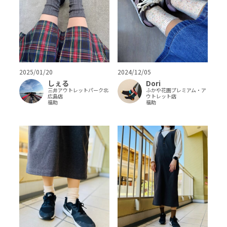
2024/12/05
2025/01/20
Dori
しぇる
ふかや花園プレミアム・ア
三井アウトレットパーク北
ウトレット店
広島店
福助
福助