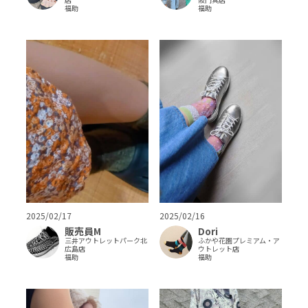
福助
福助
2025/02/17
2025/02/16
販売員M
Dori
三井アウトレットパーク北
ふかや花園プレミアム・ア
広島店
ウトレット店
福助
福助