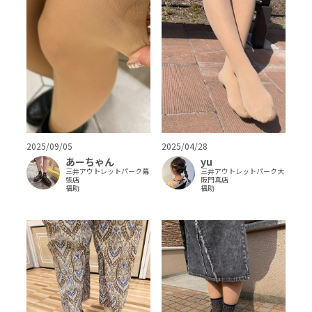
2025/09/05
2025/04/28
あーちゃん
yu
三井アウトレットパーク幕
三井アウトレットパーク大
張店
阪門真店
福助
福助