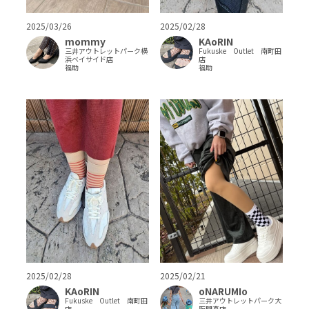
2025/02/28
2025/03/26
KAoRIN
mommy
Fukuske Outlet 南町田
三井アウトレットパーク横
店
浜ベイサイド店
福助
福助
2025/02/28
2025/02/21
KAoRIN
oNARUMIo
Fukuske Outlet 南町田
三井アウトレットパーク大
店
阪門真店