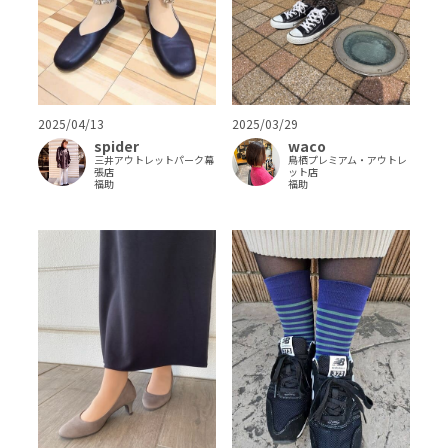
2025/04/13
2025/03/29
spider
waco
三井アウトレットパーク幕
鳥栖プレミアム・アウトレ
張店
ット店
福助
福助