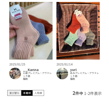
2025/01/25
2025/01/14
__Kanna
yuri
土岐プレミアム・アウトレ
あみプレミアム・アウトレ
ット店
ット店
福助
福助
2
件中
1
-
2
件表示
並び替え
新着順
人気順