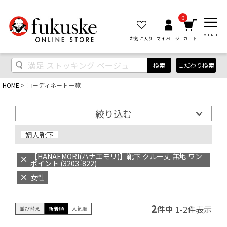
0
MENU
お気に入り
マイページ
カート
検索
こだわり検索
HOME
コーディネート一覧
絞り込む
婦人靴下
【HANAEMORI(ハナエモリ)】靴下 クルー丈 無地 ワン
ポイント (3203-822)
女性
2
件中
1
-
2
件表示
並び替え
新着順
人気順