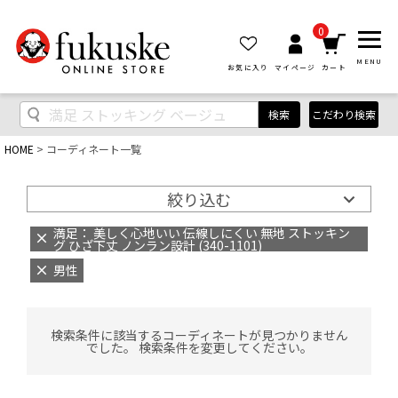
0
MENU
お気に入り
マイページ
カート
検索
こだわり検索
HOME
コーディネート一覧
絞り込む
満足： 美しく心地いい 伝線しにくい 無地 ストッキン
グ ひざ下丈 ノンラン設計 (340-1101)
男性
検索条件に該当するコーディネートが見つかりません
でした。 検索条件を変更してください。