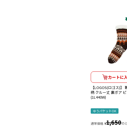
カートに
【LOGOS(ロゴス)】
柄 クルー丈 裏ボア 
(1L440W)
ゆうパケットOK
1,650
の
通常価格
¥