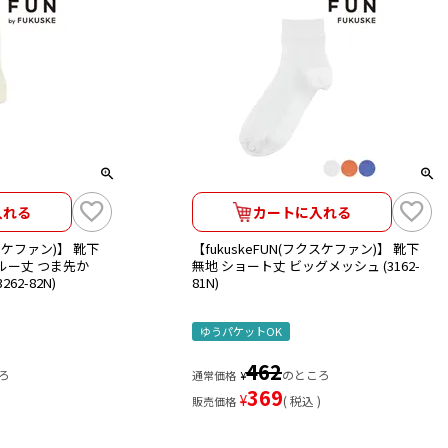
入れる
カートに入れる
クスケファン)】 靴下
【fukuskeFUN(フクスケファン)】 靴下
ルー丈 つま先か
無地 ショート丈 ビッグメッシュ (3162-
62-82N)
81N)
ゆうパケットOK
462
ろ
のところ
通常価格
¥
369
¥
税込
販売価格