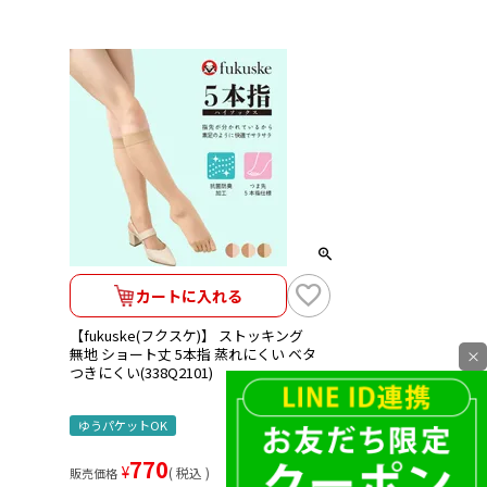
カートに入れる
【fukuske(フクスケ)】 ストッキング
無地 ショート丈 5本指 蒸れにくい ベタ
×
つきにくい(338Q2101)
ゆうパケットOK
770
¥
税込
販売価格