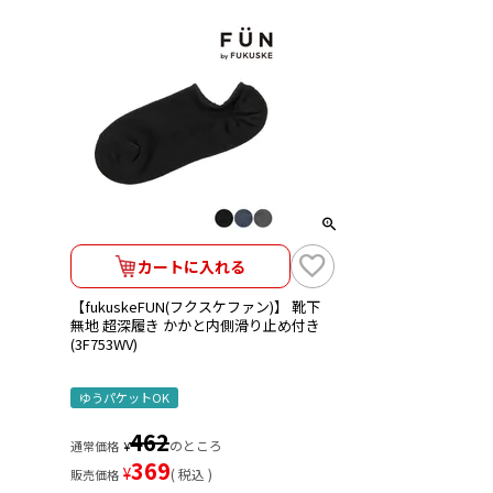
カートに入れる
【fukuskeFUN(フクスケファン)】 靴下
無地 超深履き かかと内側滑り止め付き
(3F753WV)
ゆうパケットOK
462
のところ
通常価格
¥
369
¥
税込
販売価格