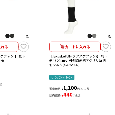
入れる
カートに入れる
クスケファン)】 靴下
【fukuskeFUN(フクスケファン)】 靴下
N)
無地 20cm丈 外側遠赤綿アクリル糸 内
側シルク(4262V05N)
ゆうパケットOK
ろ
1,100
のところ
通常価格
¥
440
¥
税込
販売価格