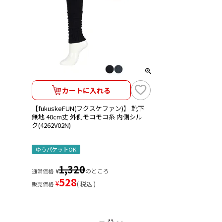
カートに入れる
【fukuskeFUN(フクスケファン)】 靴下
無地 40cm丈 外側モコモコ糸 内側シル
ク(4262V02N)
ゆうパケットOK
1,320
のところ
通常価格
¥
528
¥
税込
販売価格