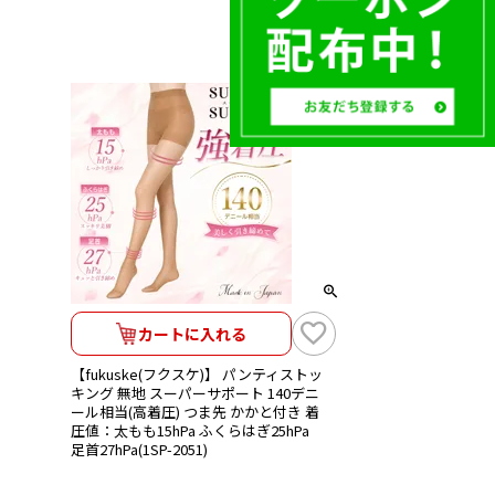
カートに入れる
【fukuske(フクスケ)】 パンティストッ
キング 無地 スーパーサポート 140デニ
ール相当(高着圧) つま先 かかと付き 着
圧値：太もも15hPa ふくらはぎ25hPa
足首27hPa(1SP-2051)