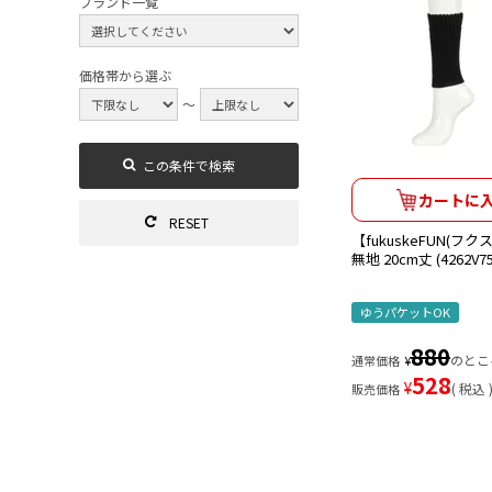
ブランド一覧
価格帯から選ぶ
～
カートに
【fukuskeFUN(フ
無地 20cm丈 (4262V75
ゆうパケットOK
880
のとこ
通常価格
¥
528
¥
税込
販売価格