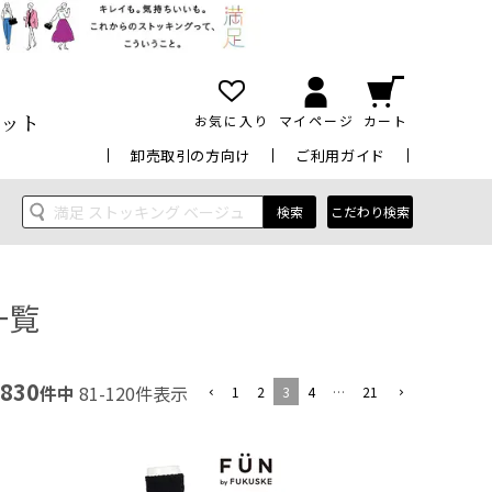
ット
お気に入り
マイページ
カート
卸売取引の方向け
ご利用ガイド
検索
こだわり検索
一覧
830
件中
81
-
120
件表示
1
2
3
4
…
21