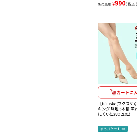
990
¥
税込
販売価格
カートに
【fukuske(フクス
キング 無地 5本指 
にくい(138Q2101)
ゆうパケットOK