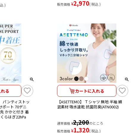
2,970
¥
税込
販売価格
込
入れる
カートに入れる
ケ)】 パンティストッ
【ASETTEMO】 Ｔシャツ 無地 半袖 綿
サポート 70デニ
混素材 吸水速乾 抗菌防臭(ATN0002)
ま先 かかと付き 着
くらはぎ22hPa
2,200
のところ
通常価格
¥
1,320
¥
税込
販売価格