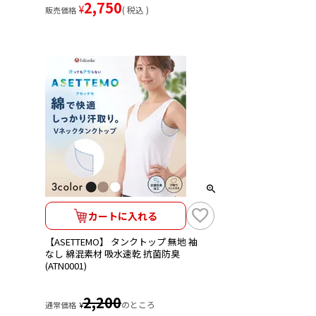
2,750
¥
税込
販売価格
カートに入れる
【ASETTEMO】 タンクトップ 無地 袖
なし 綿混素材 吸水速乾 抗菌防臭
(ATN0001)
2,200
のところ
通常価格
¥