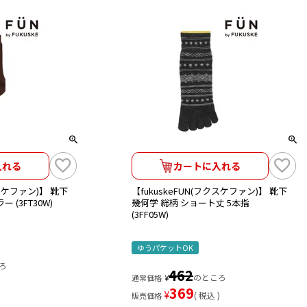
入れる
カートに入れる
クスケファン)】 靴下
【fukuskeFUN(フクスケファン)】 靴下
 (3FT30W)
幾何学 総柄 ショート丈 5本指
(3FF05W)
ゆうパケットOK
ろ
462
のところ
通常価格
¥
369
¥
税込
販売価格