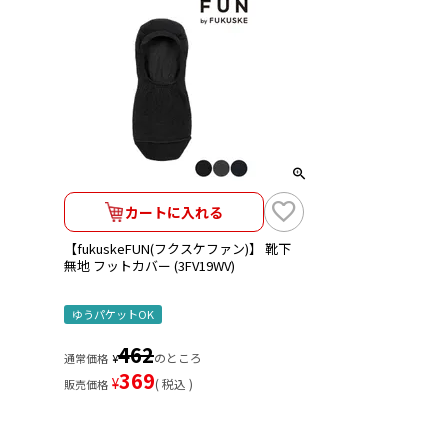
カートに入れる
【fukuskeFUN(フクスケファン)】 靴下
無地 フットカバー (3FV19WV)
ゆうパケットOK
462
のところ
通常価格
¥
369
¥
税込
販売価格