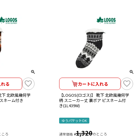
入れる
カートに入れる
 靴下 北欧風幾何学
【LOGOS(ロゴス)】 靴下 北欧風幾何学
ピスネーム付き
柄 スニーカー丈 裏ボア ピスネーム付
き(1L439W)
ゆうパケットOK
1,320
ところ
のところ
通常価格
¥