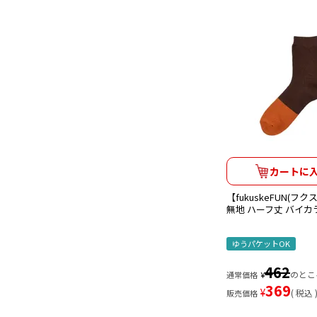
カートに
【fukuskeFUN(フ
無地 ハーフ丈 バイカラー
ゆうパケットOK
462
のとこ
通常価格
¥
369
¥
税込
販売価格