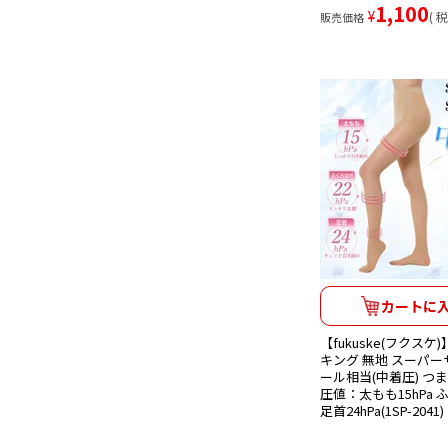
1,100
¥
税
販売価格
カートに
【fukuske(フクス
キング 無地 スーパー
ール相当(中着圧) つ
圧値：太もも15hPa ふ
足首24hPa(1SP-2041)