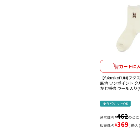
カートに
【fukuskeFUN(フ
無地 ワンポイント ク
かと補強 ウール入り(32
ゆうパケットOK
462
のとこ
通常価格
¥
369
¥
税込
販売価格