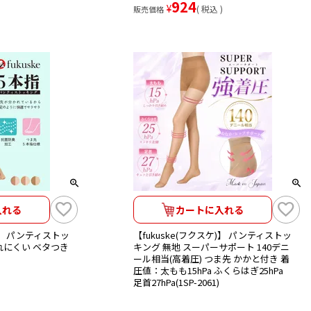
924
¥
税込
販売価格
入れる
カートに入れる
ケ)】 パンティストッ
【fukuske(フクスケ)】 パンティストッ
蒸れにくい ベタつき
キング 無地 スーパーサポート 140デニ
ール相当(高着圧) つま先 かかと付き 着
圧値：太もも15hPa ふくらはぎ25hPa
足首27hPa(1SP-2061)