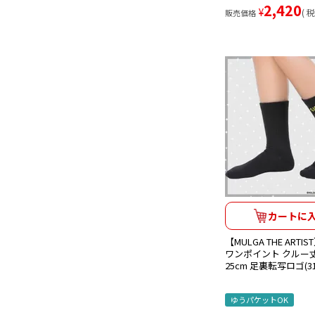
2,420
¥
税
販売価格
カートに
【MULGA THE ART
ワンポイント クルー丈 
25cm 足裏転写ロゴ(311
ゆうパケットOK