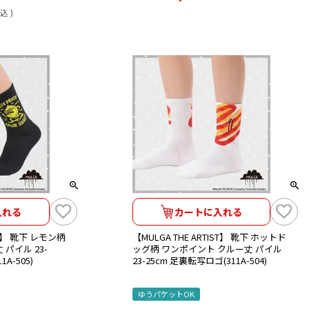
込
入れる
カートに入れる
IST】 靴下 レモン柄
【MULGA THE ARTIST】 靴下 ホットド
パイル 23-
ッグ柄 ワンポイント クルー丈 パイル
A-505)
23-25cm 足裏転写ロゴ(311A-504)
ゆうパケットOK