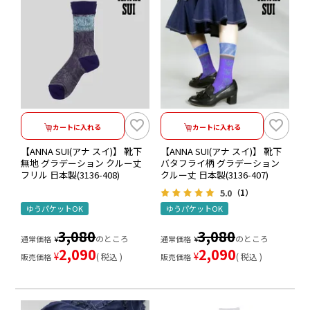
カートに入れる
カートに入れる
【ANNA SUI(アナ スイ)】 靴下
【ANNA SUI(アナ スイ)】 靴下
無地 グラデーション クルー丈
バタフライ柄 グラデーション
フリル 日本製(3136-408)
クルー丈 日本製(3136-407)
5.0
（1）
ゆうパケットOK
ゆうパケットOK
3,080
3,080
のところ
のところ
通常価格
¥
通常価格
¥
2,090
2,090
¥
¥
税込
税込
販売価格
販売価格