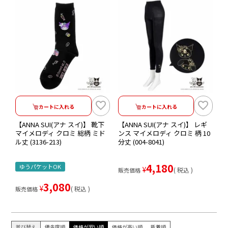
カートに入れる
カートに入れる
【ANNA SUI(アナ スイ)】 靴下
【ANNA SUI(アナ スイ)】 レギ
マイメロディ クロミ 総柄 ミド
ンス マイメロディ クロミ 柄 10
ル丈 (3136-213)
分丈 (004-8041)
4,180
ゆうパケットOK
¥
税込
販売価格
3,080
¥
税込
販売価格
並び替え
優先度順
価格が安い順
価格が高い順
新着順