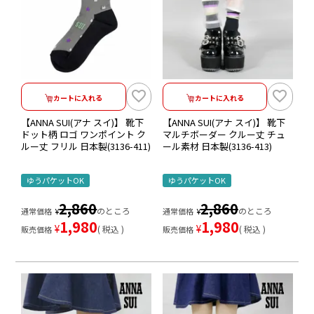
カートに入れる
カートに入れる
【ANNA SUI(アナ スイ)】 靴下
【ANNA SUI(アナ スイ)】 靴下
ドット柄 ロゴ ワンポイント ク
マルチボーダー クルー丈 チュ
ルー丈 フリル 日本製(3136-411)
ール素材 日本製(3136-413)
ゆうパケットOK
ゆうパケットOK
2,860
2,860
のところ
のところ
通常価格
¥
通常価格
¥
1,980
1,980
¥
¥
税込
税込
販売価格
販売価格