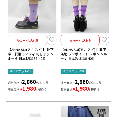
カートに入れる
カートに入れる
【ANNA SUI(アナ スイ)】 靴下
【ANNA SUI(アナ スイ)】 靴下
ネコ総柄 ティティ 刺しゅう ク
無地 ワンポイント リボン クル
ルー丈 日本製(3136-409)
ー丈 日本製(3136-406)
ゆうパケットOK
ゆうパケットOK
2,860
2,860
のところ
のところ
通常価格
¥
通常価格
¥
1,980
1,980
¥
¥
税込
税込
販売価格
販売価格