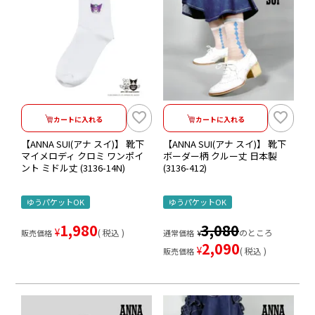
カートに入れる
カートに入れる
【ANNA SUI(アナ スイ)】 靴下
【ANNA SUI(アナ スイ)】 靴下
マイメロディ クロミ ワンポイ
ボーダー柄 クルー丈 日本製
ント ミドル丈 (3136-14N)
(3136-412)
ゆうパケットOK
ゆうパケットOK
1,980
3,080
¥
税込
のところ
販売価格
通常価格
¥
2,090
¥
税込
販売価格