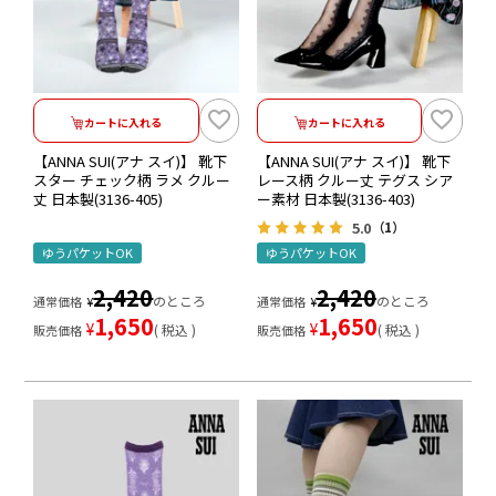
カートに入れる
カートに入れる
【ANNA SUI(アナ スイ)】 靴下
【ANNA SUI(アナ スイ)】 靴下
スター チェック柄 ラメ クルー
レース柄 クルー丈 テグス シア
丈 日本製(3136-405)
ー素材 日本製(3136-403)
5.0
（1）
ゆうパケットOK
ゆうパケットOK
2,420
2,420
のところ
のところ
通常価格
¥
通常価格
¥
1,650
1,650
¥
¥
税込
税込
販売価格
販売価格