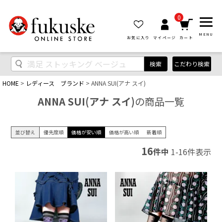
0
MENU
お気に入り
マイページ
カート
検索
こだわり検索
HOME
レディース ブランド
ANNA SUI(アナ スイ)
ANNA SUI(アナ スイ)
の商品一覧
並び替え
優先度順
価格が安い順
価格が高い順
新着順
16
件中
1
-
16
件表示