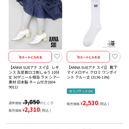
カートに入れる
カートに入れる
【ANNA SUI(アナ スイ)】 レギ
【ANNA SUI(アナ スイ)】 靴下
ンス 左足首ロゴ刺しゅう 10分
マイメロディ クロミ ワンポイ
丈 30デニール相当 ラメ シアー
ント クルー丈 (3136-13N)
素材 日本製 ネーム付き(004-
9011)
ゆうパケットOK
3,850
2,530
のところ
通常価格
¥
¥
税込
販売価格
2,310
¥
税込
販売価格