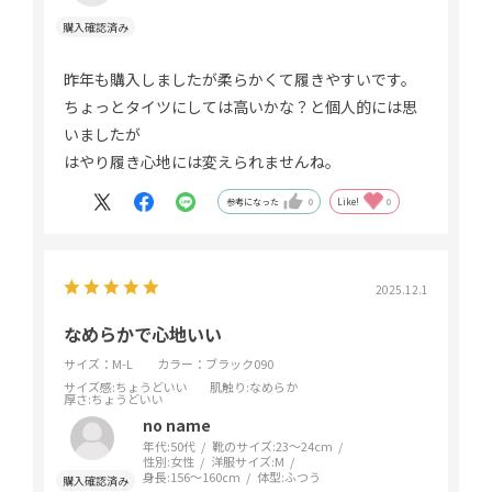
昨年も購入しましたが柔らかくて履きやすいです。
ちょっとタイツにしては高いかな？と個人的には思
いましたが
はやり履き心地には変えられませんね。
参考になった
0
Like!
0
2025.12.1
なめらかで心地いい
サイズ：M-L
カラー：ブラック090
サイズ感
:ちょうどいい
肌触り
:なめらか
厚さ
:ちょうどいい
no name
年代:
50代
靴のサイズ:
23～24cm
性別:
女性
洋服サイズ:
M
身長:
156～160cm
体型:
ふつう