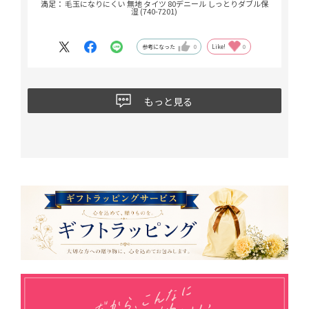
満足： 毛玉になりにくい 無地 タイツ 80デニール しっとりダブル保
湿 (740-7201)
参考になった
0
Like!
0
もっと見る