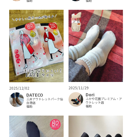
福助
福助
2025/11/29
2025/12/02
Dori
DATECO
ふかや花園プレミアム・ア
三井アウトレットパーク仙
ウトレット店
台港店
福助
福助