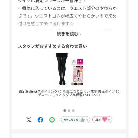
タイツは満足シリーズが一番好き！
一番気に入っているのは、ウエスト部分のやわらか
さです。ウエストゴムが幅広くやわらかいので締め
付けを感じず楽に履けます☆
しっとりして乾燥を感じにくく、なめらかな肌触り
続きを読む
の生地も大好きです(^^)
スタッフがおすすめする合わせ買い
着用カラー：コーラルベージュ
ピンクカラーで肌の血色がよく見えるかつ、白くキ
レイに見えます。
満足Styling(スタイリング)： 毛玉になりにくい 無地 着圧タイツ 80
【おな
デニール しっとりダブル保湿 (743-1221)
参考になった
0
Like!
0