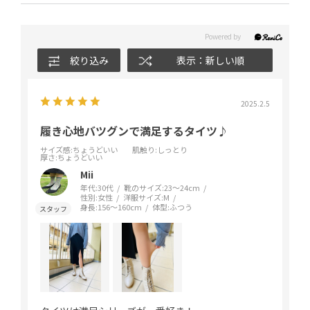
絞り込み
表示：新しい順
2025.2.5
履き心地バツグンで満足するタイツ♪
サイズ感
:ちょうどいい
肌触り
:しっとり
厚さ
:ちょうどいい
Mii
年代:
30代
靴のサイズ:
23～24cm
性別:
女性
洋服サイズ:
M
身長:
156～160cm
体型:
ふつう