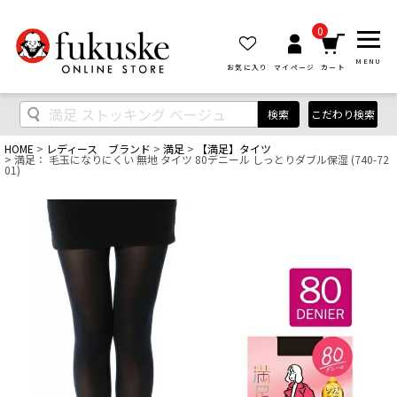
0
MENU
お気に入り
マイページ
カート
検索
こだわり検索
HOME
レディース ブランド
満足
【満足】タイツ
満足： 毛玉になりにくい 無地 タイツ 80デニール しっとりダブル保湿 (740-72
01)