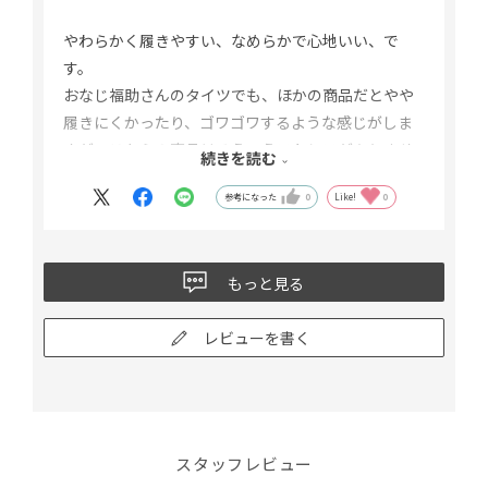
やわらかく履きやすい、なめらかで心地いい、で
す。
おなじ福助さんのタイツでも、ほかの商品だとやや
履きにくかったり、ゴワゴワするような感じがしま
すが、こちらの商品はそういうストレスがありませ
続きを読む
ん。
参考になった
0
Like!
0
また、S～Mサイズの展開があり、小柄な家族が重宝
しています。
家族でこのタイツ一択で、また今冬もお世話になっ
もっと見る
ています。
レビューを書く
スタッフレビュー