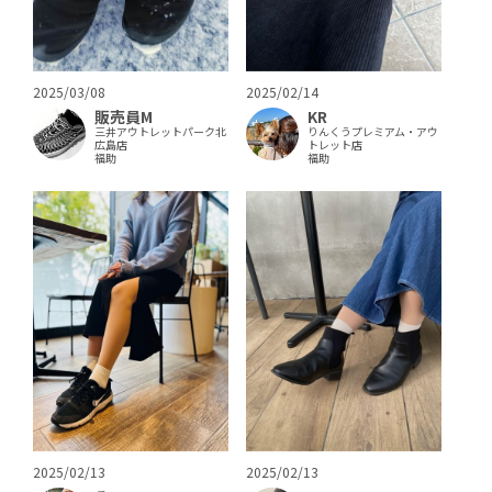
2025/03/08
2025/02/14
販売員M
KR
三井アウトレットパーク北
りんくうプレミアム・アウ
広島店
トレット店
福助
福助
2025/02/13
2025/02/13