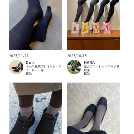
2025/11/26
2025/10/15
Dori
HARA
ふかや花園プレミアム・ア
三井アウトレットパーク倉
ウトレット店
敷店
福助
福助