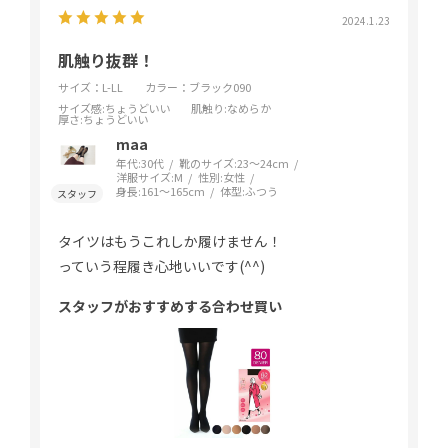
2024.1.23
肌触り抜群！
サイズ：L-LL
カラー：ブラック090
サイズ感
:ちょうどいい
肌触り
:なめらか
厚さ
:ちょうどいい
maa
年代:
30代
靴のサイズ:
23～24cm
洋服サイズ:
M
性別:
女性
身長:
161～165cm
体型:
ふつう
タイツはもうこれしか履けません！
っていう程履き心地いいです(^^)
スタッフがおすすめする合わせ買い