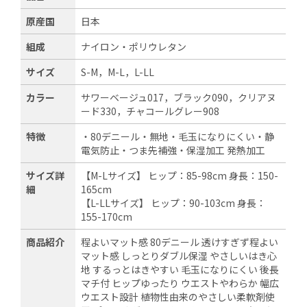
原産国
日本
組成
ナイロン・ポリウレタン
サイズ
S-M，M-L，L-LL
カラー
サワーベージュ017，ブラック090，クリアヌ
ード330，チャコールグレー908
特徴
・80デニール・無地・毛玉になりにくい・静
電気防止・つま先補強・保湿加工 発熱加工
サイズ詳
【M-Lサイズ】 ヒップ：85-98cm 身長：150-
細
165cm
【L-LLサイズ】 ヒップ：90-103cm 身長：
155-170cm
商品紹介
程よいマット感 80デニール 透けすぎず程よい
マット感 しっとりダブル保湿 やさしいはき心
地 するっとはきやすい 毛玉になりにくい 後長
マチ付 ヒップゆったり ウエストやわらか 幅広
ウエスト設計 植物性由来のやさしい柔軟剤使