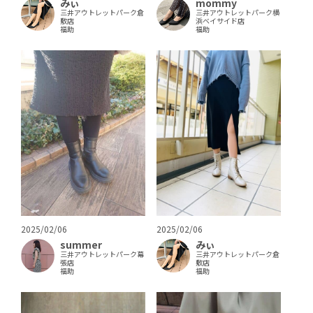
みぃ
mommy
三井アウトレットパーク倉
三井アウトレットパーク横
敷店
浜ベイサイド店
福助
福助
2025/02/06
2025/02/06
summer
みぃ
三井アウトレットパーク幕
三井アウトレットパーク倉
張店
敷店
福助
福助