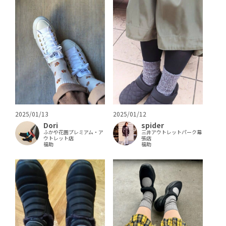
2025/01/13
2025/01/12
Dori
spider
ふかや花園プレミアム・ア
三井アウトレットパーク幕
ウトレット店
張店
福助
福助