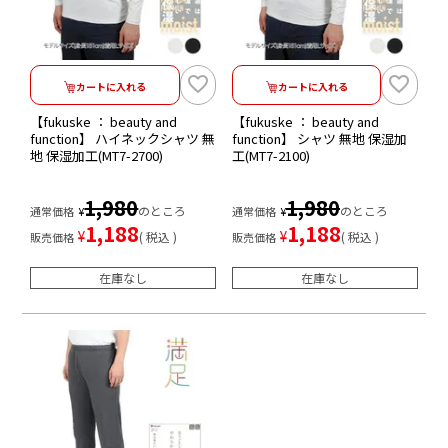
カートに入れる
カートに入れる
【fukuske ： beauty and
【fukuske ： beauty and
function】 ハイネックシャツ 無
function】 シャツ 無地 保湿加
地 保湿加工(MT7-2700)
工(MT7-2100)
1,980
1,980
のところ
のところ
通常価格
¥
通常価格
¥
1,188
1,188
¥
¥
税込
税込
販売価格
販売価格
在庫なし
在庫なし