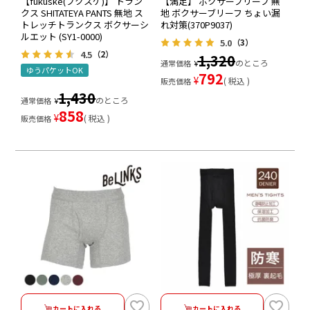
【fukuske(フクスケ)】 トラン
【満足】 ボクサーブリーフ 無
クス SHITATEYA PANTS 無地 ス
地 ボクサーブリーフ ちょい漏
トレッチトランクス ボクサーシ
れ対策(370P9037)
ルエット (SY1-0000)
5.0
（3）
4.5
（2）
1,320
のところ
通常価格
¥
ゆうパケットOK
792
¥
税込
販売価格
1,430
のところ
通常価格
¥
858
¥
税込
販売価格
カートに入れる
カートに入れる