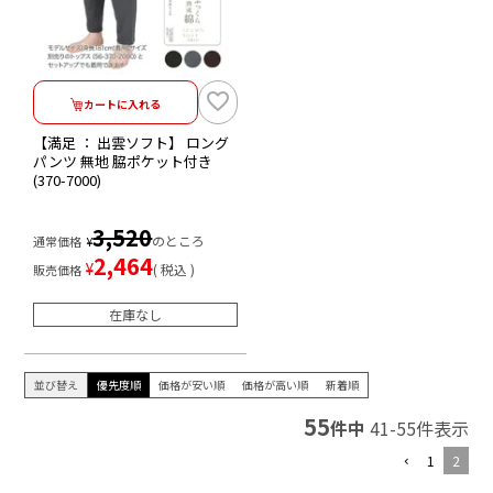
カートに入れる
【満足 ： 出雲ソフト】 ロング
パンツ 無地 脇ポケット付き
(370-7000)
3,520
のところ
通常価格
¥
2,464
¥
税込
販売価格
在庫なし
並び替え
優先度順
価格が安い順
価格が高い順
新着順
55
件中
41
-
55
件表示
1
2