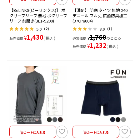
【BeLINKS(ビーリンクス)】 ボ
【満足】 防寒 タイツ 無地 240
クサーブリーフ 無地 ボクサーブ
デニール フル丈 抗菌防臭加工
リーフ 前開き(BL1-9200)
(370P8004)
5.0
3.0
（2）
（1）
1,430
1,760
¥
税込
のところ
販売価格
通常価格
¥
1,232
¥
税込
販売価格
カートに入れる
カートに入れる