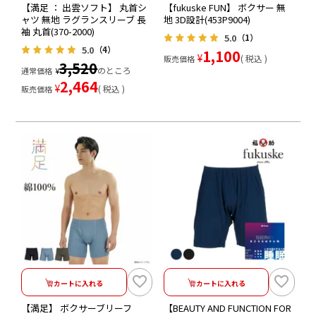
【満足 ： 出雲ソフト】 丸首シ
【fukuske FUN】 ボクサー 無
ャツ 無地 ラグランスリーブ 長
地 3D設計(453P9004)
袖 丸首(370-2000)
5.0
（1）
5.0
（4）
1,100
¥
税込
販売価格
3,520
のところ
通常価格
¥
2,464
¥
税込
販売価格
カートに入れる
カートに入れる
【満足】 ボクサーブリーフ
【BEAUTY AND FUNCTION FOR