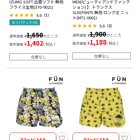
IZUMO SOFT 出雲ソフト 無地
MEN(ビューティアンドファンク
フライス生地(370-9021)
ション) 】 トランクス
SLEEPANTS 無地 ロング丈 ニッ
5.0
（1）
ト(MT1-0001)
ゆうパケットOK
5.0
（2）
1,980
1,650
のところ
通常価格
¥
のところ
通常価格
¥
1,188
1,402
¥
税込
¥
販売価格
税込
販売価格
在庫なし
在庫なし
カートに入れる
カートに入れる