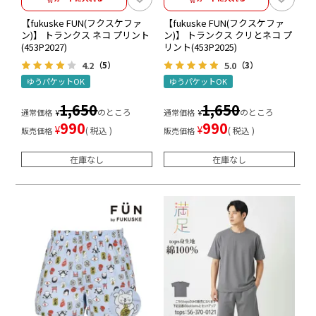
【fukuske FUN(フクスケファ
【fukuske FUN(フクスケファ
ン)】 トランクス ネコ プリント
ン)】 トランクス クリとネコ プ
(453P2027)
リント(453P2025)
4.2
5.0
（5）
（3）
ゆうパケットOK
ゆうパケットOK
1,650
1,650
のところ
のところ
通常価格
¥
通常価格
¥
990
990
¥
¥
税込
税込
販売価格
販売価格
在庫なし
在庫なし