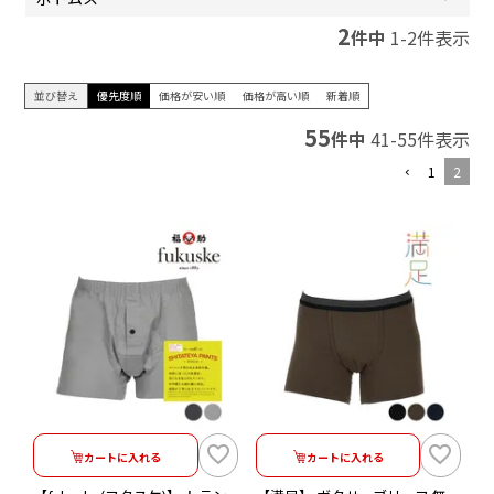
2
件中
1
-
2
件表示
並び替え
優先度順
価格が安い順
価格が高い順
新着順
55
件中
41
-
55
件表示
1
2
カートに入れる
カートに入れる