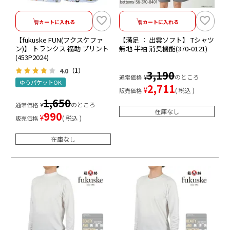
カートに入れる
カートに入れる
【fukuske FUN(フクスケファ
【満足 ： 出雲ソフト】 Tシャツ
ン)】 トランクス 福助 プリント
無地 半袖 消臭機能(370-0121)
(453P2024)
4.0
（1）
3,190
のところ
通常価格
¥
ゆうパケットOK
2,711
¥
税込
販売価格
1,650
のところ
通常価格
¥
在庫なし
990
¥
税込
販売価格
在庫なし