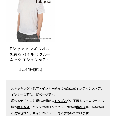
Tシャツ メンズ タオル
を着る パイル地 クルー
ネック Ｔシャツ st7-
0103
1,144円
(税込)
M ホワイト 紳士 男性
フクスケ fukuske
ストッキング・靴下・インナー通販の福助公式オンラインストア。
インナーの商品一覧ページです。
選べるデザインと優れた機能の
トップス
や、下着もルームウェアも
揃う
ボトムス
、おすすめのロングセラー商品の
腹巻き
等、高い品質
と洗練されたデザインのインナーをお求めいただけます。