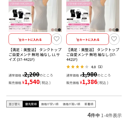
カートに入れる
カートに入れる
【満足：美整活】 タンクトップ
【満足：美整活】 タンクトップ
ご自愛メンテ 無地 袖なし LLサ
ご自愛メンテ 無地 袖なし (37-
イズ (37-4421F)
4421F)
4.0
（1）
2,200
1,980
のところ
のところ
通常価格
¥
通常価格
¥
1,540
1,386
¥
¥
税込
税込
販売価格
販売価格
並び替え
優先度順
価格が安い順
価格が高い順
新着順
4
件中
1
-
4
件表示