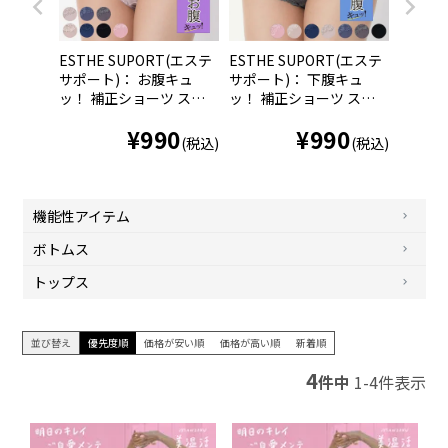
ESTHE SUPORT(エステ
ESTHE SUPORT(エステ
サポート)： お腹キュ
サポート)： 下腹キュ
ッ！ 補正ショーツ スタ
ッ！ 補正ショーツ スタ
ンダードタイプ 無地 レ
ンダードタイプ 無地 一
¥
990
¥
990
ース (60-0010)
部レース (60-0011)
(税込)
(税込)
機能性アイテム
ボトムス
トップス
並び替え
優先度順
価格が安い順
価格が高い順
新着順
4
件中
1
-
4
件表示