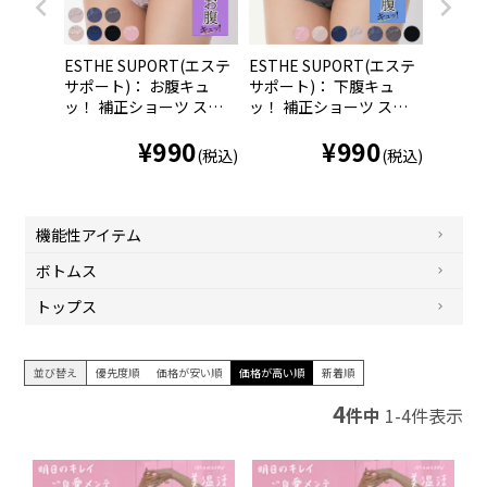
ESTHE SUPORT(エステ
ESTHE SUPORT(エステ
サポート)： お腹キュ
サポート)： 下腹キュ
ッ！ 補正ショーツ スタ
ッ！ 補正ショーツ スタ
ンダードタイプ 無地 レ
ンダードタイプ 無地 一
¥
990
¥
990
ース (60-0010)
部レース (60-0011)
(税込)
(税込)
機能性アイテム
ボトムス
トップス
並び替え
優先度順
価格が安い順
価格が高い順
新着順
4
件中
1
-
4
件表示