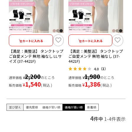
カートに入れる
カートに入れる
【満足：美整活】 タンクトップ
【満足：美整活】 タンクトップ
ご自愛メンテ 無地 袖なし LLサ
ご自愛メンテ 無地 袖なし (37-
イズ (37-4421F)
4421F)
4.0
（1）
2,200
1,980
のところ
のところ
通常価格
¥
通常価格
¥
1,540
1,386
¥
¥
税込
税込
販売価格
販売価格
並び替え
優先度順
価格が安い順
価格が高い順
新着順
4
件中
1
-
4
件表示