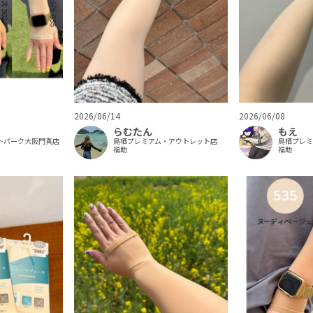
2026/06/14
2026/06/08
らむたん
もえ
トパーク大阪門真店
鳥栖プレミアム・アウトレット店
鳥栖プレ
福助
福助