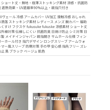
・ショート丈・無地・極薄ストッキング素材 涼感・抗菌防
臭 遮熱効果・UV遮蔽率90%以上・親指穴付き
UVヴェール 冷感 アームカバー UV加工 接触冷感 おしゃれ
お洒落 ストッキング素材 レディース メンズ 腕カバー 福助
ふくすけ フクスケ fukusuke fukuske 涼感素材 ショート丈
紫外線対策 伝線しにくい 抗菌防臭 日焼け防止 シミ対策 日
本製 メイドインジャパン 親指開き サムホール仕様 フィン
ガーホール付き 指穴デザイン ロングスリーブ アームウォ
ーマー風スリーブ 防寒対策 手の甲 安心感 指先フリー ズレ
防止 黒 ブラック ベージュ 肌色