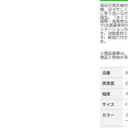
毎日の紫外線対
線、日々忙し
に寄り添いなが
誕生。「まと
透明・高発色
でUV遮蔽率9
ンデーション
す。涼感素材と
す。親指穴付
め。
※商品画像は
商品と色味が
品番
3
原産国
組成
サイズ
F
カラー