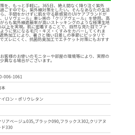
策を、もっと手軽に。365日、絶え間なく降り注ぐ紫外
く過ごす中でも、紫外線対策をしたい。そんなあなたの生活
ら、手間をかけずに肌を守る新感覚のUVケアブランドが
う、ＵＶヴェール」東レ㈱の「クリアヴェール」を使用。高
ながらも紫外線遮蔽率が高いストッキングのような極薄生地
0％以上を実現。肌に密着することで、自然な見た目でファ
のように気になる毛穴・キズ・くすみをカバーしてくれま
遮熱加工により、暑さと強い日差しの季節にピッタリで
きでズレにくく、抗菌防臭加工でエチケット対策にもおすす
、お客様のお使いのモニターや部屋の環境等により、実際の
多少異なる場合がございます。
0-006-1061
日本
ナイロン・ポリウレタン
クリアベージュ035,ブラック090,フラックス302,クリアヌ
ード330