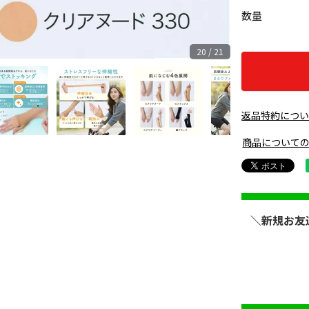
数量
20 / 21
返品特約につ
商品について
＼新規お友