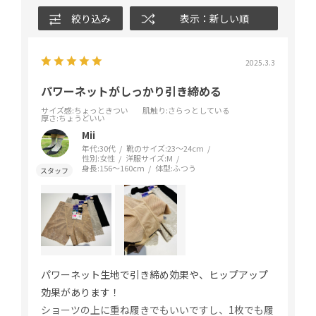
絞り込み
表示：新しい順
2025.3.3
パワーネットがしっかり引き締める
サイズ感
:ちょっときつい
肌触り
:さらっとしている
厚さ
:ちょうどいい
Mii
年代:
30代
靴のサイズ:
23～24cm
性別:
女性
洋服サイズ:
M
身長:
156～160cm
体型:
ふつう
パワーネット生地で引き締め効果や、ヒップアップ
効果があります！
ショーツの上に重ね履きでもいいですし、1枚でも履