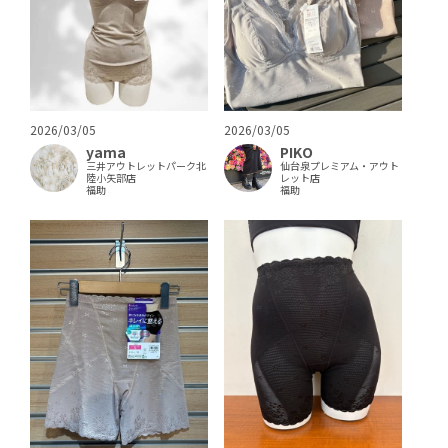
2026/03/05
2026/03/05
yama
PIKO
三井アウトレットパーク北
仙台泉プレミアム・アウト
陸小矢部店
レット店
福助
福助