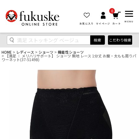
0
MENU
お気に入り
マイページ
カート
検索
こだわり検索
HOME
レディース
ショーツ
機能性ショーツ
【満足 ： メリハリサポート】 ショーツ 無地 レース 1分丈 お腹・太もも周りパ
ワーネット(37-5149B)