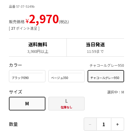
品番 57-37-5149b
2,970
¥
販売価格
税込
[
27
ポイント進呈 ]
送料無料
当日発送
3,980円以上
11:59まで
カラー
チャコールグレー950
ブラック090
ベージュ350
チャコールグレー950
サイズ
選択中：M
L
M
在庫なし
−
1
+
数量