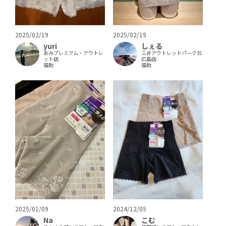
2025/02/19
2025/02/19
yuri
しぇる
あみプレミアム・アウトレ
三井アウトレットパーク北
ット店
広島店
福助
福助
2025/01/09
2024/12/05
Na
こむ