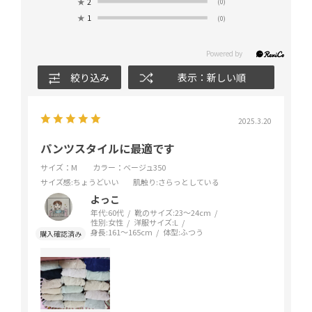
★
2
(0)
★
1
(0)
絞り込み
表示：新しい順
2025.3.20
パンツスタイルに最適です
サイズ：M
カラー：ベージュ350
サイズ感
:ちょうどいい
肌触り
:さらっとしている
よっこ
年代:
60代
靴のサイズ:
23～24cm
性別:
女性
洋服サイズ:
L
身長:
161～165cm
体型:
ふつう