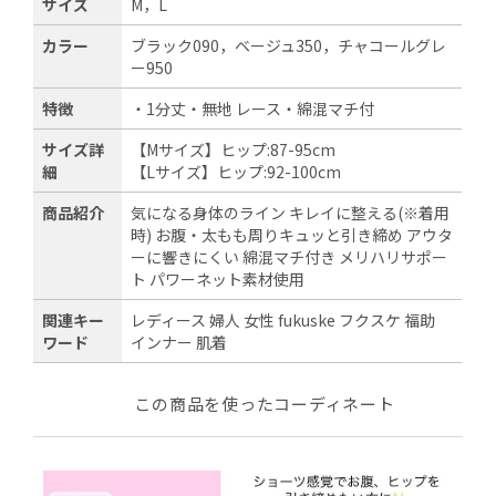
サイズ
M，L
カラー
ブラック090，ベージュ350，チャコールグレ
ー950
特徴
・1分丈・無地 レース・綿混マチ付
サイズ詳
【Mサイズ】ヒップ:87-95cm
細
【Lサイズ】ヒップ:92-100cm
商品紹介
気になる身体のライン キレイに整える(※着用
時) お腹・太もも周りキュッと引き締め アウタ
ーに響きにくい 綿混マチ付き メリハリサポー
ト パワーネット素材使用
関連キー
レディース 婦人 女性 fukuske フクスケ 福助
ワード
インナー 肌着
この商品を使ったコーディネート