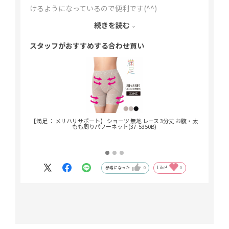
けるようになっているので便利です(^^)
続きを読む
ピッタリとしたデニムなどを履くときの必需品で
スタッフがおすすめする合わせ買い
す！
【満足 ： メリハリサポート】 ショーツ 無地 レース 3分丈 お腹・太
【満足 ： 
もも周りパワーネット(37-5350B)
参考になった
0
Like!
0