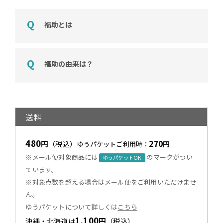
福助とは
福助の由来は？
送料
480
270
円
（税込）
円
ゆうパケットご利用時：
※メール便対象商品には
のマークがつい
ゆうパケットOK
ています。
※対象点数を超える場合はメール便をご利用いただけませ
ん。
ゆうパケットについて詳しくは
こちら
1,100
円
沖縄・北海道は
（税込）