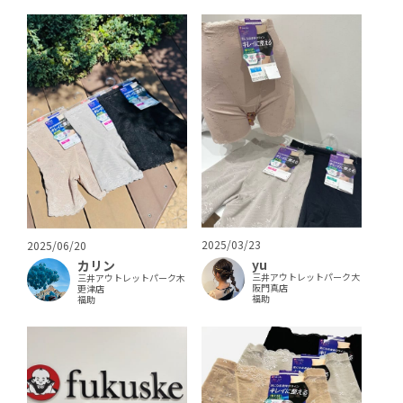
2025/03/23
2025/06/20
yu
カリン
三井アウトレットパーク大
三井アウトレットパーク木
阪門真店
更津店
福助
福助