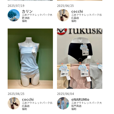
2025/07/19
2025/06/25
カリン
cocchi
三井アウトレットパーク木
三井アウトレットパーク北
更津店
広島店
福助
福助
2025/06/25
2025/06/04
cocchi
oNARUMIo
三井アウトレットパーク北
三井アウトレットパーク大
広島店
阪門真店
福助
福助