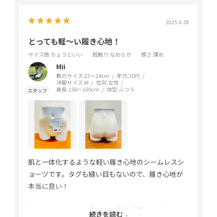
2025.4.28
とっても軽〜い履き心地！
サイズ感
:ちょうどいい
肌触り
:なめらか
厚さ
:薄め
Mii
靴のサイズ:
23～24cm
年代:
30代
洋服サイズ:
M
性別:
女性
身長:
156～160cm
体型:
ふつう
肌と一体化するような軽い履き心地のシームレスシ
ョーツです。タグも縫い目もないので、履き心地が
本当に良い！
少しひんやりとするうすーい生地が肌にやさしくフ
続きを読む