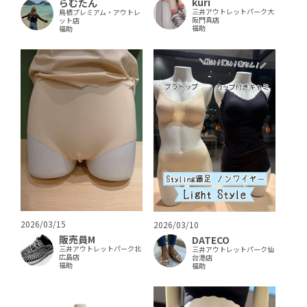
kuri
らむたん
三井アウトレットパーク大
鳥栖プレミアム・アウトレ
阪門真店
ット店
福助
福助
2026/03/15
2026/03/10
販売員M
DATECO
三井アウトレットパーク北
三井アウトレットパーク仙
広島店
台港店
福助
福助