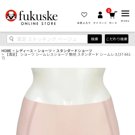
0
MENU
お気に入り
マイページ
カート
検索
こだわり検索
HOME
レディース
ショーツ
スタンダードショーツ
【満足】 ショーツ シームレスショーツ 無地 スタンダード シームレス(37-661
7)