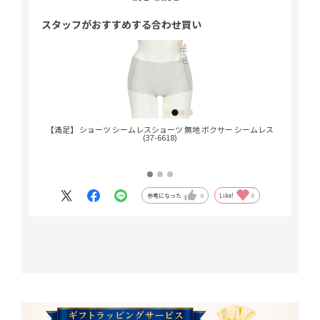
ィット！暑い日に絶対履きたい1枚です♪
スタッフがおすすめする合わせ買い
【満足】 ショーツ シームレスショーツ 無地 ボクサー シームレス
【満足 美
(37-6618)
参考になった
0
Like!
0