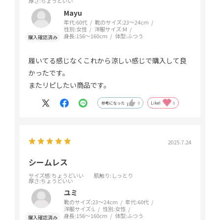
厚さ
:ちょうどいい
Mayu
年代:
60代
靴のサイズ:
23～24cm
性別:
女性
洋服サイズ:
M
身長:
156～160cm
体型:
ふつう
履いてる感じなくこれから涼しい感じで購入して良
かったです。
またリピしたい商品です。
参考になった
0
Like!
0
2025.7.24
シームレス
サイズ感
:ちょうどいい
肌触り
:しっとり
厚さ
:ちょうどいい
ユミ
靴のサイズ:
23～24cm
年代:
60代
洋服サイズ:
L
性別:
女性
身長:
156～160cm
体型:
ふつう