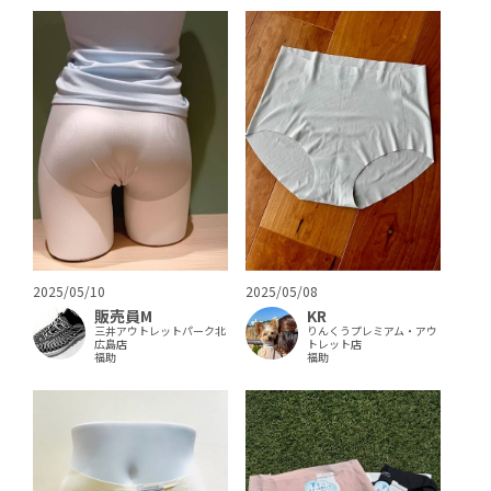
2025/05/10
2025/05/08
販売員M
KR
三井アウトレットパーク北
りんくうプレミアム・アウ
広島店
トレット店
福助
福助