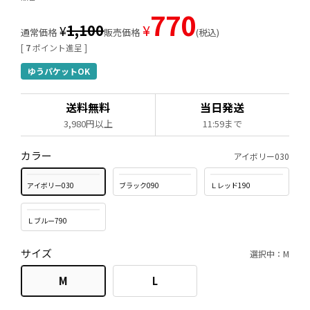
770
1,100
¥
¥
通常価格
販売価格
税込
[
7
ポイント進呈 ]
ゆうパケットOK
送料無料
当日発送
3,980円以上
11:59まで
カラー
アイボリー030
アイボリー030
ブラック090
Ｌレッド190
Ｌブルー790
サイズ
選択中：M
M
L