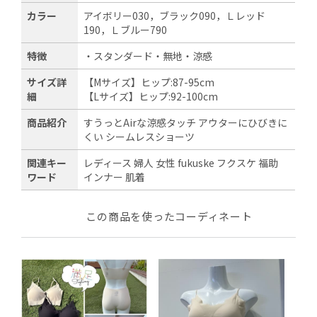
カラー
アイボリー030，ブラック090，Ｌレッド
190，Ｌブルー790
特徴
・スタンダード・無地・涼感
サイズ詳
【Mサイズ】ヒップ:87-95cm
細
【Lサイズ】ヒップ:92-100cm
商品紹介
すうっとAirな涼感タッチ アウターにひびきに
くい シームレスショーツ
関連キー
レディース 婦人 女性 fukuske フクスケ 福助
ワード
インナー 肌着
この商品を使ったコーディネート