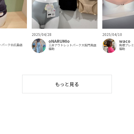
2025/04/28
2025/04/10
oNARUMIo
waco
トパーク北広島店
三井アウトレットパーク大阪門真店
鳥栖プレ
福助
福助
もっと見る