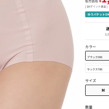
¥
販売価格
[
10
ポイント進呈 ]
ゆうパケットO
3
カラー
ブラック090
サックス780
サイズ
M
数量