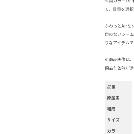
※同カラー/サ
て、数量を選択
ふわっとAir
目のないシー
りなアイテムで
※商品画像は
商品と色味が
品番
原産国
組成
サイズ
カラー