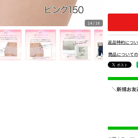
14 / 16
返品特約につ
商品について
＼新規お友