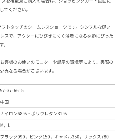
イズを複数点ご購入の場合は、ショッピングカート画面に
してください。
なソフトタッチのシームレスショーツです。シンプルな縫い
ムレスで、アウターにひびきにくく薄着になる季節にぴった
す。
、お客様のお使いのモニターや部屋の環境等により、実際の
多少異なる場合がございます。
57-37-6615
中国
ナイロン68％・ポリウレタン32％
M，L
ブラック090，ピンク150，キャメル350，サックス780