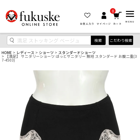
0
MENU
お気に入り
マイページ
カート
検索
こだわり検索
HOME
レディース
ショーツ
スタンダードショーツ
【満足】 サニタリーショーツ ほっとサニタリー 無地 スタンダード お腹二重(3
7-4503)