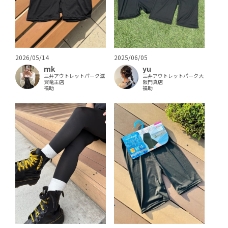
2026/05/14
2025/06/05
mk
yu
三井アウトレットパーク滋
三井アウトレットパーク大
賀竜王店
阪門真店
福助
福助