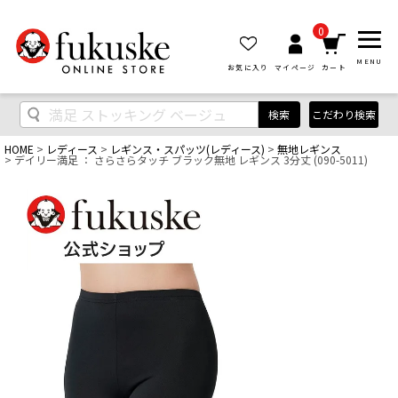
0
MENU
お気に入り
マイページ
カート
検索
こだわり検索
HOME
レディース
レギンス・スパッツ(レディース)
無地レギンス
デイリー満足 ： さらさらタッチ ブラック無地 レギンス 3分丈 (090-5011)