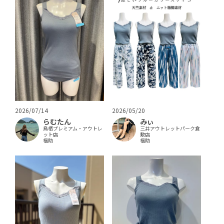
2026/07/14
2026/05/20
らむたん
みぃ
鳥栖プレミアム・アウトレ
三井アウトレットパーク倉
ット店
敷店
福助
福助