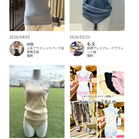
2026/04/03
2026/03/23
mk
もえ
三井アウトレットパーク滋
鳥栖プレミアム・アウトレ
賀竜王店
ット店
福助
福助