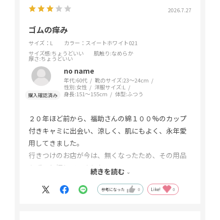
2026.7.27
ゴムの痒み
サイズ：L
カラー：スイートホワイト021
サイズ感
:ちょうどいい
肌触り
:なめらか
厚さ
:ちょうどいい
no name
年代:
60代
靴のサイズ:
23～24cm
性別:
女性
洋服サイズ:
L
身長:
151～155cm
体型:
ふつう
２０年ほど前から、福助さんの綿１００%のカップ
付きキャミに出会い、涼しく、肌にもよく、永年愛
用してきました。
行きつけのお店が今は、無くなったため、その用品
をずっと探していました。
続きを読む
オンラインでの購入方法を見つけ、前回、キャミを
参考になった
0
Like!
0
購入したのですが、カップがついていなかったた
め、今回、こちらのタンクトップを購入しました
が、ゴムの締め付けがきつく、痒みもあり、１日の