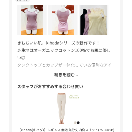
きもちいい肌、kihadaシリーズの新作です！
身生地はオーガニックコットン100%でお肌に優し
い◎
タンクトップとカップが一体化している便利なアイ
テムです。
続きを読む
カップの形がキレイで、スタイルが良く見えるので
スタッフがおすすめする合わせ買い
嬉しいです（^^）
綿の生地がとても心地よく、リラックスできます♪
【kihada(キハダ)】 レギンス 無地 九分丈 内側スリット(75-3049B)
【kihad