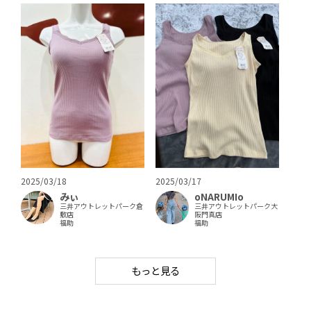
2025/03/18
2025/03/17
みぃ
oNARUMIo
三井アウトレットパーク倉
三井アウトレットパーク大
敷店
阪門真店
福助
福助
もっと見る