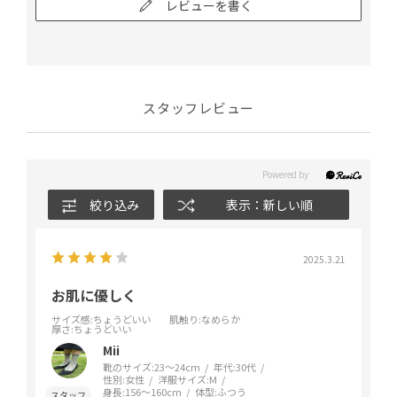
レビューを書く
スタッフレビュー
絞り込み
表示：新しい順
2025.3.21
お肌に優しく
サイズ感
:ちょうどいい
肌触り
:なめらか
厚さ
:ちょうどいい
Mii
靴のサイズ:
23～24cm
年代:
30代
性別:
女性
洋服サイズ:
M
身長:
156～160cm
体型:
ふつう