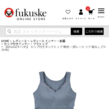
0
MENU
お気に入り
マイページ
カート
検索
こだわり検索
HOME
レディース
レディース インナー・肌着
カップ付きインナー・ブラトップ
【kihada(キハダ)】 カップ付きタンクトップ 無地 一部レース リブ 袖なし (75-
3046)