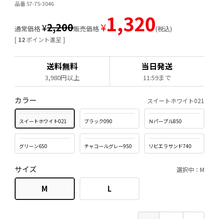
品番 57-75-3046
1,320
2,200
¥
¥
通常価格
販売価格
税込
[
12
ポイント進呈 ]
送料無料
当日発送
3,980円以上
11:59まで
カラー
スイートホワイト021
スイートホワイト021
ブラック090
Ｎパープル850
グリーン650
チャコールグレー950
リビエラサンド740
サイズ
選択中：M
M
L