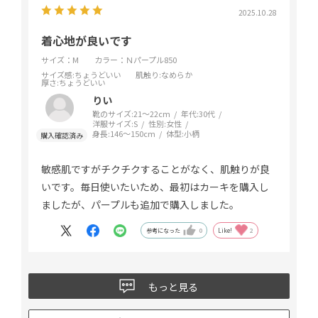
なかで数時間しか着ることができません。
2025.10.28
あのカップ付きキャミ(ゴム無し)は、もう、製造し
着心地が良いです
ていないのでしょうか。
サイズ：M
カラー：Ｎパープル850
感想になっていなくてごめんなさい。
サイズ感
:ちょうどいい
肌触り
:なめらか
厚さ
:ちょうどいい
りい
靴のサイズ:
21～22cm
年代:
30代
洋服サイズ:
S
性別:
女性
身長:
146～150cm
体型:
小柄
敏感肌ですがチクチクすることがなく、肌触りが良
いです。毎日使いたいため、最初はカーキを購入し
ましたが、パープルも追加で購入しました。
参考になった
0
Like!
2
もっと見る