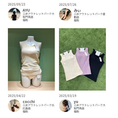
2025/09/23
2025/07/26
AYU
みぃ
三井アウトレットパーク大
三井アウトレットパーク倉
阪門真店
敷店
福助
福助
2025/04/22
2025/03/19
cocchi
yu
三井アウトレットパーク北
三井アウトレットパーク大
広島店
阪門真店
福助
福助