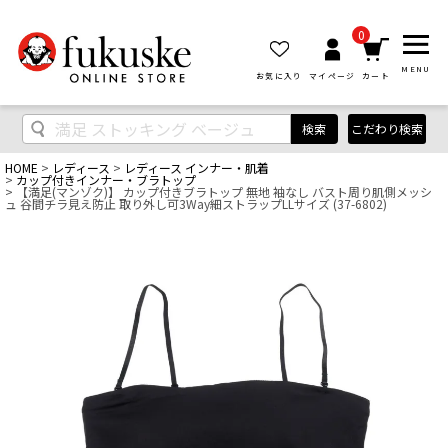
0
MENU
お気に入り
マイページ
カート
検索
こだわり検索
HOME
レディース
レディース インナー・肌着
カップ付きインナー・ブラトップ
【満足(マンゾク)】 カップ付きブラトップ 無地 袖なし バスト周り肌側メッシ
ュ 谷間チラ見え防止 取り外し可3Way細ストラップLLサイズ (37-6802)