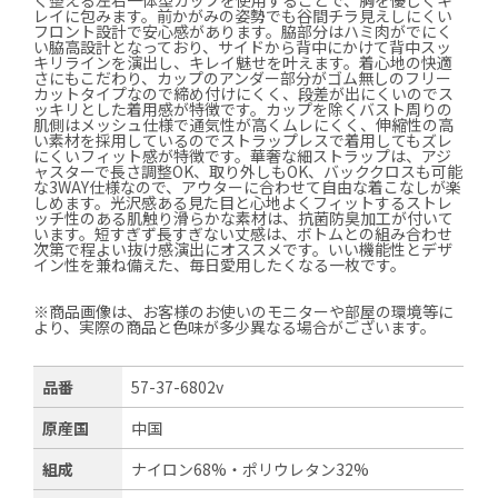
レイに包みます。前かがみの姿勢でも谷間チラ見えしにくい
フロント設計で安心感があります。脇部分はハミ肉がでにく
い脇高設計となっており、サイドから背中にかけて背中スッ
キリラインを演出し、キレイ魅せを叶えます。着心地の快適
さにもこだわり、カップのアンダー部分がゴム無しのフリー
カットタイプなので締め付けにくく、段差が出にくいのでス
ッキリとした着用感が特徴です。カップを除くバスト周りの
肌側はメッシュ仕様で通気性が高くムレにくく、伸縮性の高
い素材を採用しているのでストラップレスで着用してもズレ
にくいフィット感が特徴です。華奢な細ストラップは、アジ
ャスターで長さ調整OK、取り外しもOK、バッククロスも可能
な3WAY仕様なので、アウターに合わせて自由な着こなしが楽
しめます。光沢感ある見た目と心地よくフィットするストレ
ッチ性のある肌触り滑らかな素材は、抗菌防臭加工が付いて
います。短すぎず長すぎない丈感は、ボトムとの組み合わせ
次第で程よい抜け感演出にオススメです。いい機能性とデザ
イン性を兼ね備えた、毎日愛用したくなる一枚です。
※商品画像は、お客様のお使いのモニターや部屋の環境等に
より、実際の商品と色味が多少異なる場合がございます。
品番
57-37-6802v
原産国
中国
組成
ナイロン68%・ポリウレタン32%