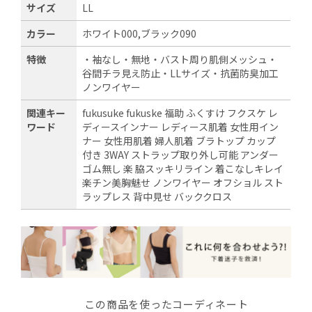
サイズ
LL
カラー
ホワイト000,ブラック090
特徴
・袖なし・無地・バスト周り肌側メッシュ・
谷間チラ見え防止・LLサイズ・抗菌防臭加工
ノンワイヤー
関連キー
fukusuke fukuske 福助 ふくすけ フクスケ レ
ワード
ディースインナー レディース肌着 女性用イン
ナー 女性用肌着 婦人肌着 ブラトップ カップ
付き 3WAY ストラップ取り外し可能 アンダー
ゴム無し 楽 脇スッキリライン 着こなしキレイ
楽チン美胸魅せ ノンワイヤー オフショル スト
ラップレス 背中見せ バッククロス
この商品を使ったコーディネート