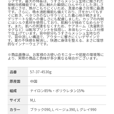
ップです。最大の特長は、うすさらメッシュ生地に施された
接触冷感機能です。肌に触れた瞬間にひんやりとした涼しさ
を感じさせ、熱がこもりにくいため、真夏の暑さ対策に最適
です。さらに、吸水速乾機能も備えており、汗をかいてもす
ぐに乾き、ベタつきのないサラリとした着心地が続きます。
デリケートな肌への優しさにも配慮しました。カップの内側
にはシルク素材を使用しており、肌触りが極めてなめらかで
す。また、肌への刺激をなくすため、ケアネーム（洗濯表示
タグなど）は転写プリントを採用し、本体もシームレス仕様
で仕上げています。背中部分もうすさらメッシュ生地なの
で、背中涼しい構造で、アウターに響きにくいデザインで
す。夏の不快感を解消し、快適に身体を整える、まさに理想
的なインナーウェアです。
※商品画像は、お客様のお使いのモニターや部屋の環境等に
より、実際の商品と色味が多少異なる場合がございます。
品番
57-37-4530g
原産国
中国
組成
ナイロン85%・ポリウレタン15%
サイズ
M,L
カラー
ブラック090,Ｌベージュ390,Ｌグレイ990