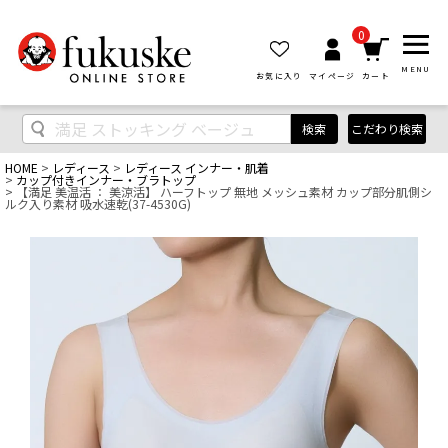
0
MENU
お気に入り
マイページ
カート
検索
こだわり検索
HOME
レディース
レディース インナー・肌着
カップ付きインナー・ブラトップ
【満足 美温活 ： 美涼活】 ハーフトップ 無地 メッシュ素材 カップ部分肌側シ
ルク入り素材 吸水速乾(37-4530G)