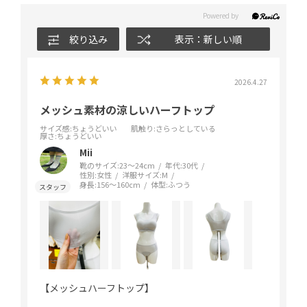
絞り込み
表示：新しい順
2026.4.27
メッシュ素材の涼しいハーフトップ
サイズ感
:ちょうどいい
肌触り
:さらっとしている
厚さ
:ちょうどいい
Mii
靴のサイズ:
23～24cm
年代:
30代
性別:
女性
洋服サイズ:
M
身長:
156～160cm
体型:
ふつう
【メッシュハーフトップ】