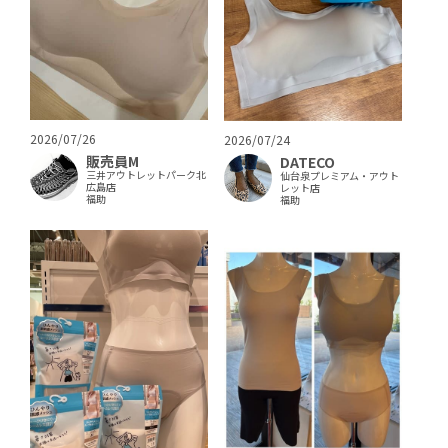
2026/07/26
2026/07/24
販売員M
DATECO
三井アウトレットパーク北
仙台泉プレミアム・アウト
広島店
レット店
福助
福助