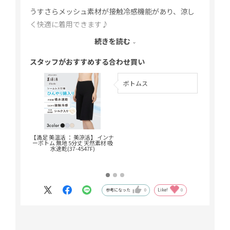
うすさらメッシュ素材が接触冷感機能があり、涼し
く快適に着用できます♪
続きを読む
カップがやわらかく、縫い目のないシームレスタイ
スタッフがおすすめする合わせ買い
プなので、着ていて窮屈に感じませんでした。
ボトムス
アウターにも響きにくいのでピッタリフィットする
Tシャツの下にもおすすめです！
カップの内側がシルク素材なので肌当たりがとても
なめらかで気持ちいいです。
【満足 美温活 ： 美涼活】 インナ
【満足 美温
ーボトム 無地 5分丈 天然素材 吸
トップ 無地
水速乾(37-4547F)
速乾
参考になった
0
Like!
0