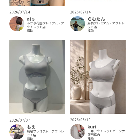
2026/07/14
2026/07/14
ai‪‪☺︎‬
らむたん
ふかや花園プレミアム・ア
鳥栖プレミアム・アウトレ
ウトレット店
ット店
福助
福助
2026/06/18
2026/07/07
kuri
もえ
三井アウトレットパーク大
鳥栖プレミアム・アウトレ
阪門真店
ット店
福助
福助