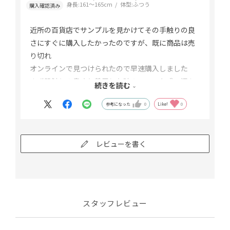
身長:
161～165cm
体型:
ふつう
近所の百貨店でサンプルを見かけてその手触りの良
さにすぐに購入したかったのですが、既に商品は売
り切れ
オンラインで見つけられたので早速購入しました
まず肌触りの良さと着用した時のフィット感、汗を
続きを読む
かいても蒸れない心地よさに感動しました
参考になった
0
Like!
0
この夏リピート間違なしの運命ブラになりそうです
レビューを書く
スタッフレビュー