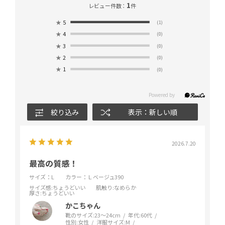
1
レビュー件数：
件
★
5
(1)
★
4
(0)
★
3
(0)
★
2
(0)
★
1
(0)
絞り込み
表示：新しい順
2026.7.20
最高の質感！
サイズ：L
カラー：Ｌベージュ390
サイズ感
:ちょうどいい
肌触り
:なめらか
厚さ
:ちょうどいい
かこちゃん
靴のサイズ:
23～24cm
年代:
60代
性別:
女性
洋服サイズ:
M