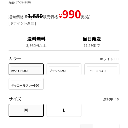
品番 57-37-2607
990
1,650
¥
¥
通常価格
販売価格
税込
[
9
ポイント進呈 ]
送料無料
当日発送
3,980円以上
11:59まで
カラー
ホワイト000
ホワイト000
ブラック090
Ｌベージュ395
チャコールグレー950
サイズ
選択中：M
M
L