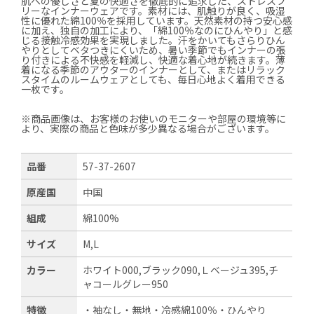
肌への優しさと夏の快適さを徹底的に追求した、ストレスフ
リーなインナーウェアです。素材には、肌触りが良く、吸湿
性に優れた綿100％を採用しています。天然素材の持つ安心感
に加え、独自の加工により、「綿100％なのにひんやり」と感
じる接触冷感効果を実現しました。汗をかいてもさらりひん
やりとしてベタつきにくいため、暑い季節でもインナーの張
り付きによる不快感を軽減し、快適な着心地が続きます。薄
着になる季節のアウターのインナーとして、またはリラック
スタイムのルームウェアとしても、毎日心地よく着用できる
一枚です。
※商品画像は、お客様のお使いのモニターや部屋の環境等に
より、実際の商品と色味が多少異なる場合がございます。
品番
57-37-2607
原産国
中国
組成
綿100%
サイズ
M,L
カラー
ホワイト000,ブラック090,Ｌベージュ395,チ
ャコールグレー950
特徴
・袖なし・無地・冷感綿100％・ひんやり