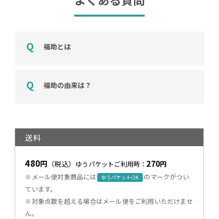
福助とは
福助の由来は？
送料
480
270
円
（税込）
円
ゆうパケットご利用時：
※メール便対象商品には
のマークがつい
ゆうパケットOK
ています。
※対象点数を超える場合はメール便をご利用いただけませ
ん。