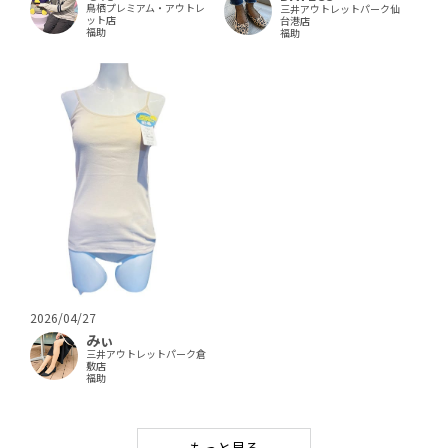
鳥栖プレミアム・アウトレ
三井アウトレットパーク仙
ット店
台港店
福助
福助
2026/04/27
みぃ
三井アウトレットパーク倉
敷店
福助
もっと見る