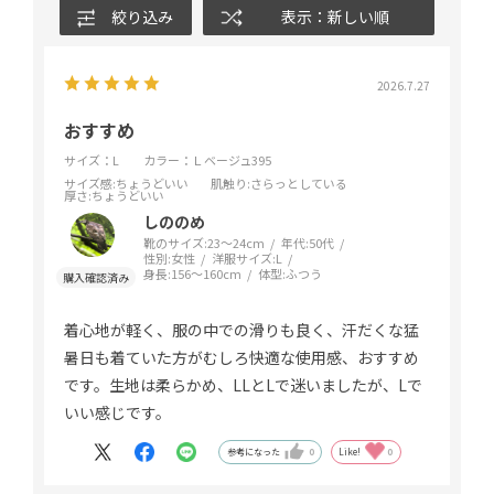
絞り込み
表示：新しい順
2026.7.27
おすすめ
サイズ：L
カラー：Ｌベージュ395
サイズ感
:ちょうどいい
肌触り
:さらっとしている
厚さ
:ちょうどいい
しののめ
靴のサイズ:
23～24cm
年代:
50代
性別:
女性
洋服サイズ:
L
身長:
156～160cm
体型:
ふつう
着心地が軽く、服の中での滑りも良く、汗だくな猛
暑日も着ていた方がむしろ快適な使用感、おすすめ
です。生地は柔らかめ、LLとLで迷いましたが、Lで
いい感じです。
参考になった
0
Like!
0