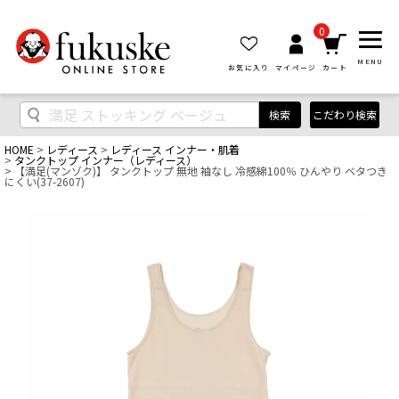
0
MENU
お気に入り
マイページ
カート
検索
こだわり検索
HOME
レディース
レディース インナー・肌着
タンクトップ インナー（レディース）
【満足(マンゾク)】 タンクトップ 無地 袖なし 冷感綿100％ ひんやり ベタつき
にくい(37-2607)