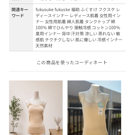
関連キー
fukusuke fukuske 福助 ふくすけ フクスケ レ
ワード
ディースインナー レディース肌着 女性用イン
ナー 女性用肌着 婦人肌着 タンクトップ 綿
100％ 綿でひんやり 接触冷感 コットン100％
夏用インナー 背中 汗対策 涼しい 蒸れない 敏
感肌 チクチクしない 肌に優しい 冷感インナー
天然素材
この商品を使ったコーディネート