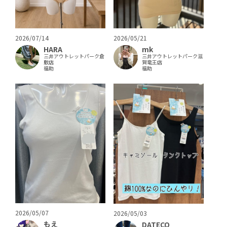
2026/07/14
2026/05/21
HARA
mk
三井アウトレットパーク倉
三井アウトレットパーク滋
敷店
賀竜王店
福助
福助
2026/05/07
2026/05/03
もえ
DATECO