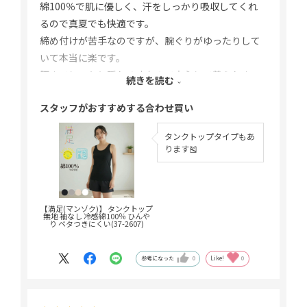
綿100％で肌に優しく、汗をしっかり吸収してくれ
るので真夏でも快適です。
締め付けが苦手なのですが、腕ぐりがゆったりして
いて本当に楽です。
腰までしっかり隠れる丈なので安心して着られま
続きを読む
す。
スタッフがおすすめする合わせ買い
キャミソールとタンクトップの両方があるので、用
途に合わせて選べるのも便利です。
タンクトップタイプもあ
暑い日でも、毎日着たくなるインナーです。
ります🎽
【満足(マンゾク)】 タンクトップ
無地 袖なし 冷感綿100％ ひんや
り ベタつきにくい(37-2607)
参考になった
0
Like!
0