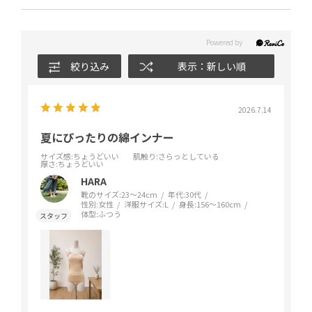
絞り込み
表示：新しい順
2026.7.14
夏にぴったりの綿インナー
サイズ感
:ちょうどいい
肌触り
:さらっとしている
厚さ
:ちょうどいい
HARA
靴のサイズ:
23～24cm
年代:
30代
性別:
女性
洋服サイズ:
L
身長:
156～160cm
体型:
ふつう