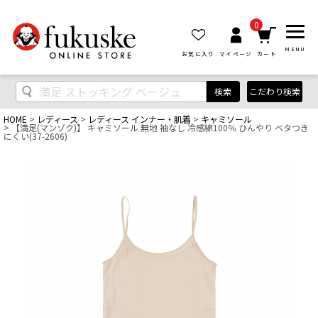
0
MENU
お気に入り
マイページ
カート
検索
こだわり検索
HOME
レディース
レディース インナー・肌着
キャミソール
【満足(マンゾク)】 キャミソール 無地 袖なし 冷感綿100％ ひんやり ベタつき
にくい(37-2606)