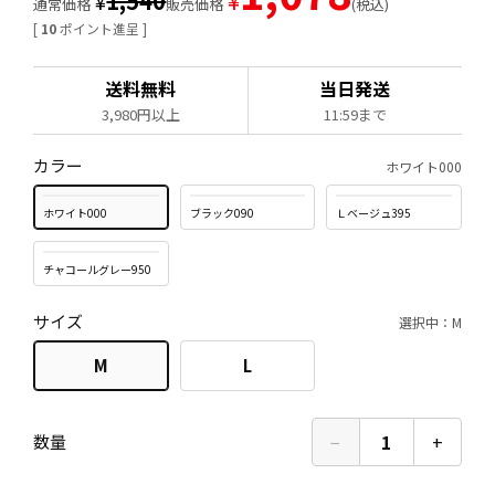
1,540
¥
¥
通常価格
販売価格
税込
[
10
ポイント進呈 ]
送料無料
当日発送
3,980円以上
11:59まで
カラー
ホワイト000
ホワイト000
ブラック090
Ｌベージュ395
チャコールグレー950
サイズ
選択中：M
M
L
−
1
+
数量