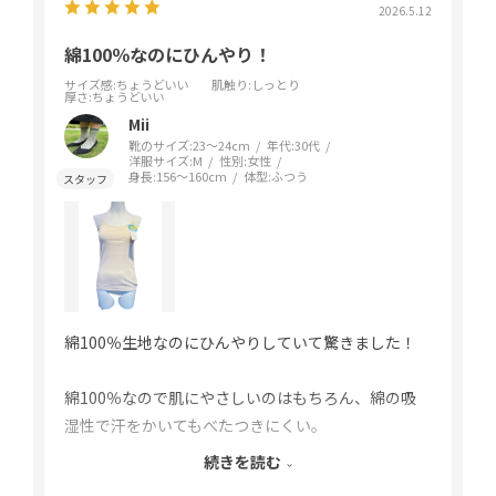
2026.5.12
綿100％なのにひんやり！
サイズ感
:ちょうどいい
肌触り
:しっとり
厚さ
:ちょうどいい
Mii
靴のサイズ:
23～24cm
年代:
30代
洋服サイズ:
M
性別:
女性
身長:
156～160cm
体型:
ふつう
綿100％生地なのにひんやりしていて驚きました！
綿100％なので肌にやさしいのはもちろん、綿の吸
湿性で汗をかいてもべたつきにくい。
続きを読む
汗によるインナーの肌張り付きがしにくく、暑い夏