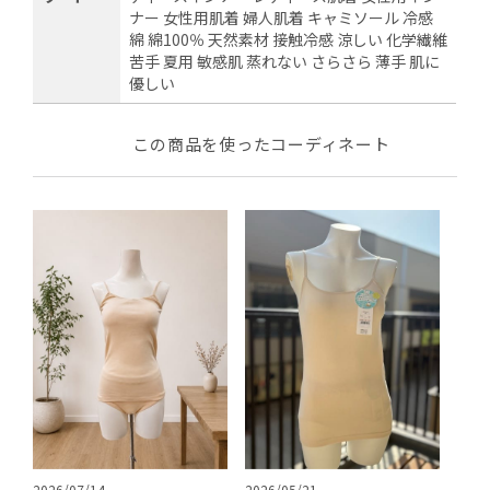
ナー 女性用肌着 婦人肌着 キャミソール 冷感
綿 綿100％ 天然素材 接触冷感 涼しい 化学繊維
苦手 夏用 敏感肌 蒸れない さらさら 薄手 肌に
優しい
この商品を使ったコーディネート
2026/07/14
2026/05/21