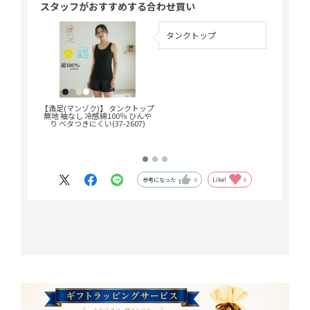
スタッフがおすすめする合わせ買い
でも快適です♪
タンクトップ
キャミソール、タンクトップどちらもゆったりして
いて着やすいです。
【満足(マンゾク)】 タンクトップ
【満足(マ
無地 袖なし 冷感綿100％ ひんや
無地 袖なし
り ベタつきにくい(37-2607)
り ベタつ
参考になった
0
Like!
0