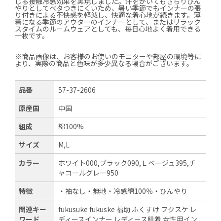
じる接触冷感効果を実現しました。汗をかいてもさらりひん
やりとしてベタつきにくいため、暑い季節でもインナーの張
り付きによる不快感を軽減し、快適な着心地が続きます。薄
着になる季節のアウターのインナーとして、またはリラック
スタイムのルームウェアとしても、毎日心地よく着用できる
一枚です。
※商品画像は、お客様のお使いのモニターや部屋の環境等に
より、実際の商品と色味が多少異なる場合がございます。
品番
57-37-2606
原産国
中国
組成
綿100%
サイズ
M,L
カラー
ホワイト000,ブラック090,Ｌベージュ395,チ
ャコールグレー950
特徴
・袖なし・無地・冷感綿100％・ひんやり
関連キー
fukusuke fukuske 福助 ふくすけ フクスケ レ
ワード
ディースインナー レディース肌着 女性用イン