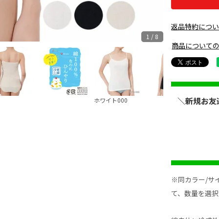
返品特約につ
1 / 8
商品について
＼新規お友
ホワイト000
Ｌベー
※同カラー/サ
て、数量を選択