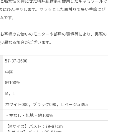
性と吸水性を持たせた特殊紡績糸を使用したキャミソールで
なのにひんやりします。サラッとした肌触りで暑い季節にぴ
ムです。
、お客様のお使いのモニターや部屋の環境等により、実際の
多少異なる場合がございます。
57-37-2600
中国
綿100％
M，L
ホワイト000，ブラック090，Ｌベージュ395
・袖なし・無地・綿100％
【Mサイズ】バスト：79-87cm
【Lサイズ】バスト：86-94cm