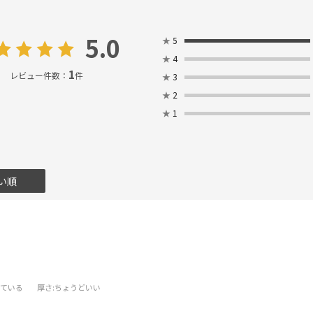
5.0
★
5
★
4
1
レビュー件数：
件
★
3
★
2
★
1
い順
している
厚さ
:ちょうどいい