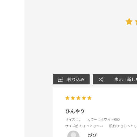
絞り込み
表示：新し
ひんやり
サイズ：L
カラー：ホワイト000
サイズ感
:ちょっときつい
肌触り
:さらっと
ぴぴ