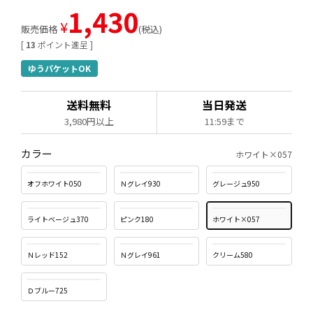
1,430
¥
販売価格
税込
[
13
ポイント進呈 ]
ゆうパケットOK
送料無料
当日発送
3,980円以上
11:59まで
カラー
ホワイト×057
オフホワイト050
Ｎグレイ930
グレージュ950
ライトベージュ370
ピンク180
ホワイト×057
Ｎレッド152
Ｎグレイ961
クリーム580
Ｄブルー725