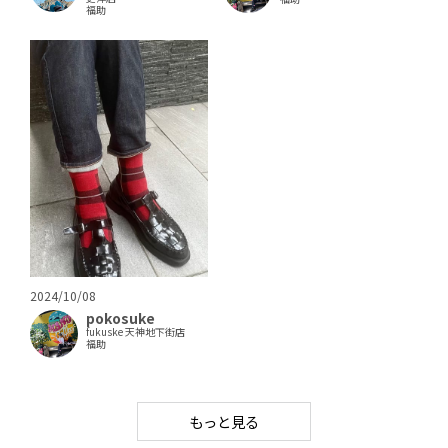
福助
2024/10/08
pokosuke
fukuske 天神地下街店
福助
もっと見る