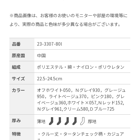
※商品画像は、お客様のお使いのモニターや部屋の環境等に
より、実際の商品と色味が多少異なる場合がございます。
品番
23-3307-80l
原産国
中国
組成
ポリエステル・綿・ナイロン・ポリウレタン
サイズ
22.5-24.5cm
カラー
オフホワイト050，Ｎグレイ930，グレージュ
950，ライトベージュ370，ピンク180，グレ
イベージュ360,ホワイト×057,Ｎレッド152,
Ｎグレイ961,クリーム580,Ｄブルー725
厚み
薄地
厚地
特徴
・クルー丈・タータンチェック柄・カジュア
ル