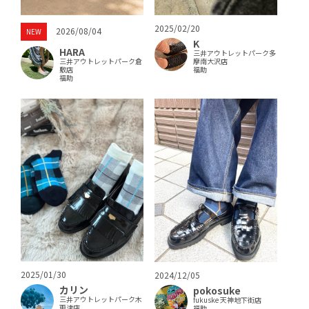
2025/02/20
2026/08/04
NEW
K
HARA
三井アウトレットパーク多
三井アウトレットパーク倉
摩南大沢店
敷店
福助
福助
2025/01/30
2024/12/05
カリン
pokosuke
三井アウトレットパーク木
fukuske 天神地下街店
更津店
福助