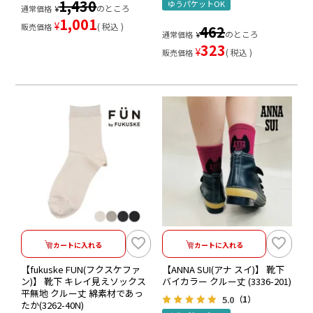
1,430
ゆうパケットOK
のところ
通常価格
¥
1,001
¥
税込
販売価格
462
のところ
通常価格
¥
323
¥
税込
販売価格
カートに入れる
カートに入れる
【fukuske FUN(フクスケファ
【ANNA SUI(アナ スイ)】 靴下
ン)】 靴下 キレイ見えソックス
バイカラー クルー丈 (3336-201)
平無地 クルー丈 綿素材であっ
5.0
（1）
たか(3262-40N)