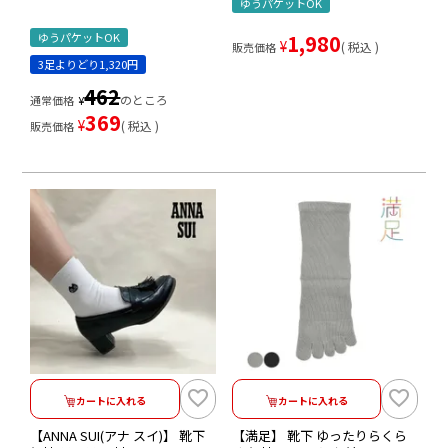
ゆうパケットOK
ゆうパケットOK
1,980
¥
税込
販売価格
3足よりどり1,320円
462
のところ
通常価格
¥
369
¥
税込
販売価格
カートに入れる
カートに入れる
【ANNA SUI(アナ スイ)】 靴下
【満足】 靴下 ゆったりらくら