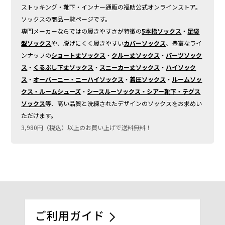
ストッキング・靴下・インナー通販の福助公式オンラインストア。
ソックスの商品一覧ページです。
専門メーカーならではの履きやすさが特徴の
5本指ソックス
・
足袋
型ソックス
や、脱げにくく履きやすい
カバーソックス
、豊富なライ
ンナップの
ショート丈ソックス
・
クルー丈ソックス
・
パーツソック
ス
・
くるぶし下丈ソックス
・
スニーカー丈ソックス
・
ハイソック
ス
・
オーバーニー・ニーハイソックス
・
着圧ソックス
・
ルームソッ
クス・ルームシューズ
・
シースルーソックス・シアー靴下・テグス
ソックス
等、高い品質と洗練されたデザインのソックスをお求めい
ただけます。
3,980円（税込）以上のお買い上げで送料無料！
ご利用ガイド