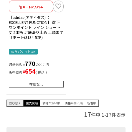
カートに入れる
【adidas(アディダス) ：
EXCELLENT FUNCTION】 靴下
ワンポイント ライン ショート
丈 5本指 足底滑り止め 土踏まず
サポート(3134-52P)
ゆうパケットOK
770
のところ
通常価格
¥
654
¥
税込
販売価格
在庫なし
並び替え
優先度順
価格が安い順
価格が高い順
新着順
17
件中
1
-
17
件表示