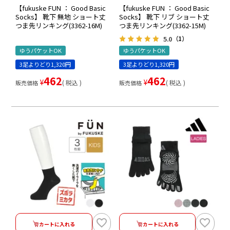
【fukuske FUN ： Good Basic
【fukuske FUN ： Good Basic
Socks】 靴下 無地 ショート丈
Socks】 靴下 リブ ショート丈
つま先リンキング(3362-16M)
つま先リンキング(3362-15M)
5.0
（1）
ゆうパケットOK
ゆうパケットOK
3足よりどり1,320円
3足よりどり1,320円
462
462
¥
¥
税込
税込
販売価格
販売価格
カートに入れる
カートに入れる