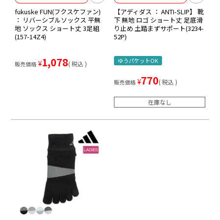
fukuske FUN(フクスケファン)
【アディダス ： ANTI-SLIP】 靴
： リバーシブルソックス 平無
下 無地 ロゴ ショート丈 足底滑
地 ソックス ショート丈 3足組
り止め 土踏まずサポート(3234-
(157-14Z4)
52P)
1,078
ゆうパケットOK
¥
税込
販売価格
770
¥
税込
販売価格
在庫なし