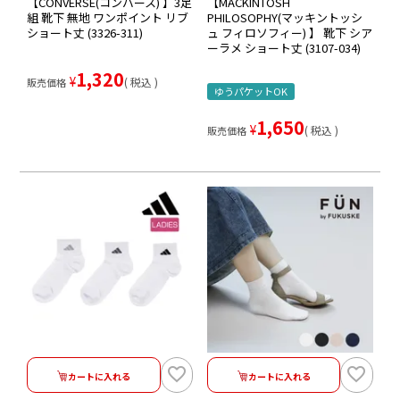
【CONVERSE(コンバース) 】3足
【MACKINTOSH
組 靴下 無地 ワンポイント リブ
PHILOSOPHY(マッキントッシ
ショート丈 (3326-311)
ュ フィロソフィー) 】 靴下 シア
ーラメ ショート丈 (3107-034)
1,320
¥
税込
販売価格
ゆうパケットOK
1,650
¥
税込
販売価格
カートに入れる
カートに入れる