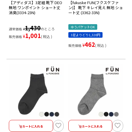
【アディダス】3足組 靴下 DEO
【fukuske FUN(フクスケファ
無地 ワンポイント ショート丈
ン)】 靴下 キレイ見え 無地 ショ
消臭(3334-23N)
ート丈 (3362-33N)
1,430
ゆうパケットOK
のところ
通常価格
¥
1,001
3足よりどり1,320円
¥
税込
販売価格
462
¥
税込
販売価格
カートに入れる
カートに入れる