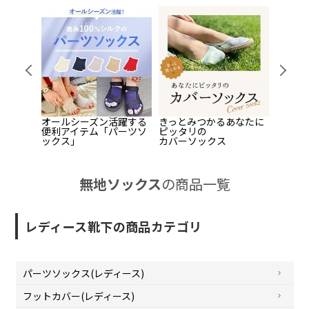
Pr
Ne
evi
xt
ou
s
オールシーズン活躍する
きっとみつかるあなたに
レディ
ーソック
便利アイテム「パーツソ
ピッタリの
ーズ
ックス」
カバーソックス
「着圧
本指タ
無地ソックス
の商品一覧
レディース靴下の商品カテゴリ
パーツソックス(レディース)
フットカバー(レディース)