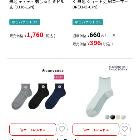
無地 ティティ 刺しゅう ミドル
く 無地 ショート丈 綿コーマ＋
丈 (3336-12N)
BR(3345-07N)
ゆうパケットOK
ゆうパケットOK
1,760
660
¥
税込
のところ
販売価格
通常価格
¥
396
¥
税込
販売価格
カートに入れる
カートに入れる