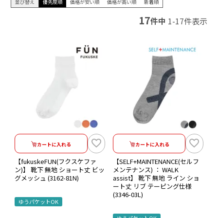
並び替え
優先度順
価格が安い順
価格が高い順
新着順
17
件中
1
-
17
件表示
カートに入れる
カートに入れる
【fukuskeFUN(フクスケファ
【SELF+MAINTENANCE(セルフ
ン)】 靴下 無地 ショート丈 ビッ
メンテナンス) ： WALK
グメッシュ (3162-81N)
assist】 靴下 無地 ライン ショ
ート丈 リブ テーピング仕様
(3346-03L)
ゆうパケットOK
ゆうパケットOK