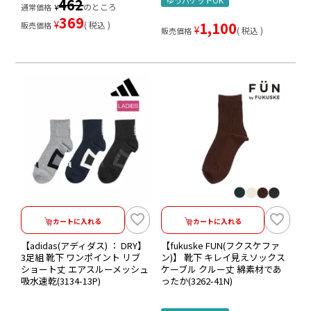
462
のところ
通常価格
¥
369
¥
1,100
税込
販売価格
¥
税込
販売価格
カートに入れる
カートに入れる
【adidas(アディダス) ： DRY】
【fukuske FUN(フクスケファ
3足組 靴下 ワンポイント リブ
ン)】 靴下 キレイ見えソックス
ショート丈 エアスルーメッシュ
ケーブル クルー丈 綿素材であ
吸水速乾(3134-13P)
ったか(3262-41N)