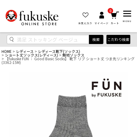
0
MENU
お気に入り
マイページ
カート
検索
こだわり検索
HOME
レディース
レディース靴下(ソックス)
ショート丈ソックス(レディース)
無地ソックス
【fukuske FUN ： Good Basic Socks】 靴下 リブ ショート丈 つま先リンキング
(3362-15M)