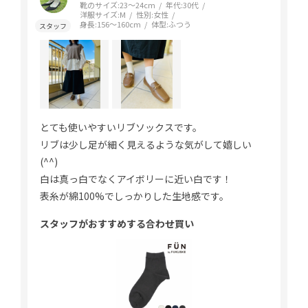
靴のサイズ:
23～24cm
年代:
30代
洋服サイズ:
M
性別:
女性
身長:
156～160cm
体型:
ふつう
とても使いやすいリブソックスです。
リブは少し足が細く見えるような気がして嬉しい
(^^)
白は真っ白でなくアイボリーに近い白です！
表糸が綿100%でしっかりした生地感です。
スタッフがおすすめする合わせ買い