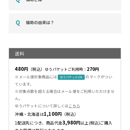
福助の由来は？
送料
480
270
円
（税込）
円
ゆうパケットご利用時：
※メール便対象商品には
のマークがつい
ゆうパケットOK
ています。
※対象点数を超える場合はメール便をご利用いただけませ
ん。
ゆうパケットについて詳しくは
こちら
1,100
円
沖縄・北海道は
（税込）
3,980
円
1配送先につき、商品代金
以上(税込)ご購入