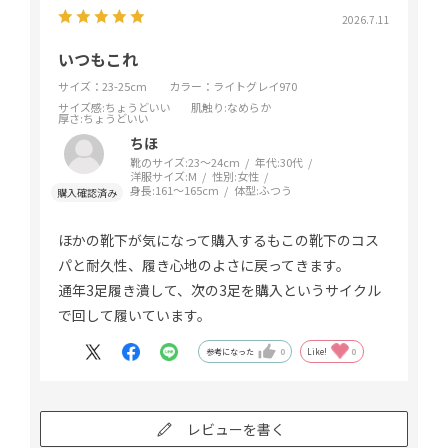
2026.7.11
いつもこれ
サイズ：23-25cm
カラー：ライトグレイ970
サイズ感
:ちょうどいい
肌触り
:なめらか
厚さ
:ちょうどいい
ちほ
靴のサイズ:
23～24cm
年代:
30代
洋服サイズ:
M
性別:
女性
身長:
161～165cm
体型:
ふつう
ほかの靴下が気になって購入するもこの靴下のコス
パと耐久性、履き心地のよさに戻ってきます。
通年3足履き潰して、次の3足を購入というサイクル
で回して履いています。
参考になった
0
Like!
0
レビューを書く