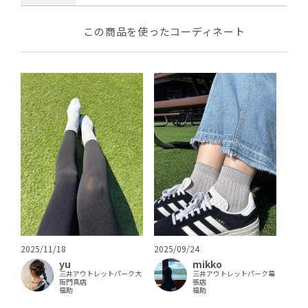
この商品を使ったコーディネート
2025/09/24
2025/11/18
mikko
yu
三井アウトレットパーク幕
三井アウトレットパーク大
張店
阪門真店
福助
福助