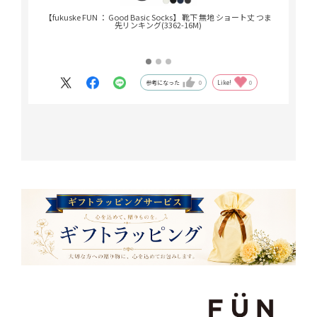
【fukuske FUN ： Good Basic Socks】 靴下 無地 ショート丈 つま
【fukus
先リンキング(3362-16M)
参考になった
0
Like!
0