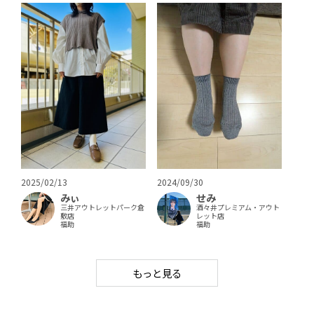
2024/09/30
2025/02/13
せみ
みぃ
酒々井プレミアム・アウト
三井アウトレットパーク倉
レット店
敷店
福助
福助
もっと見る