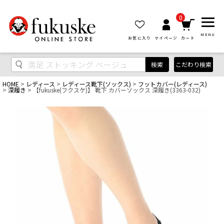
0
MENU
お気に入り
マイページ
カート
検索
こだわり検索
HOME
レディース
レディース靴下(ソックス)
フットカバー(レディース)
深履き
【fukuske(フクスケ)】 靴下 カバーソックス 深履き(3363-032)