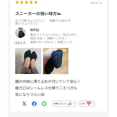
2023.7.4
スニーカーの強い味方👟
サイズ感
:ちょうどいい
肌触り
:なめらか
厚さ
:ちょうどいい
kitty
靴のサイズ:
23～24cm
年代:
30代
性別:
女性
洋服サイズ:
M
身長:
161～165cm
体型:
ふつう
踵の内側に滑り止めが付いていて安心！
履き口はシームレス仕様でごろつきも⁡
⁡気になりづらい😆⁡
参考になった
0
Like!
0