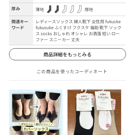
厚み
薄地
厚地
関連キー
レディースソックス 婦人靴下 女性用 fukuske
ワード
fukusuke ふくすけ フクスケ 福助 靴下 ソック
ス socks おしゃれ オシャレ お洒落 短い ロー
ファー スニーカー 丈夫
商品詳細をもっとみる
この商品を使ったコーディネート