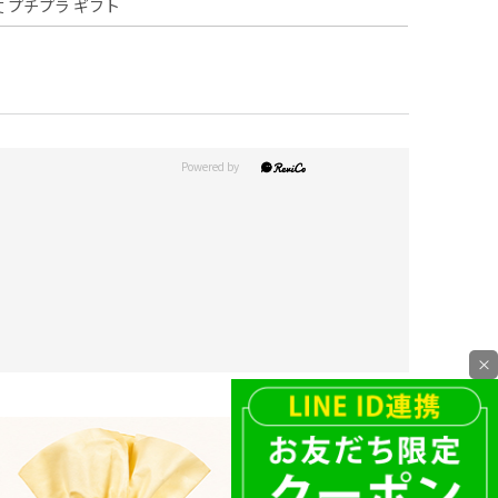
丈 プチプラ ギフト
×