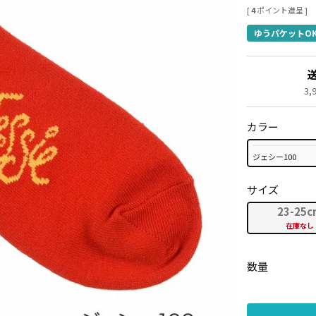
[
4
ポイント進呈 ]
ゆうパケットO
3
カラー
ジェシー100
サイズ
23-25c
在庫なし
数量