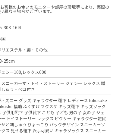
、お客様のお使いのモニターや部屋の環境等により、実際の
多少異なる場合がございます。
5-303-16l4
中国
ポリエステル・綿・その他
3-25cm
ジェシー100,レックス600
・スニーカー丈・トイ・ストーリー ジェシー レックス 踵
刺しゅう・ベロ付き
ディズニー グッズ キャラクター 靴下 レディース fukusuke
fukuske 福助 ふくすけ フクスケ キッズ靴下 キッズソック
ス 子供用靴下 子供靴下 こども 子ども 男の子 女の子 ジェ
シー トイストーリー レックス ピクサー キャラクター雑貨
かかと刺しゅう ひょっこり バックデザイン スニーカーソ
ックス 見せる靴下 派手可愛い キャラソックス スニーカー