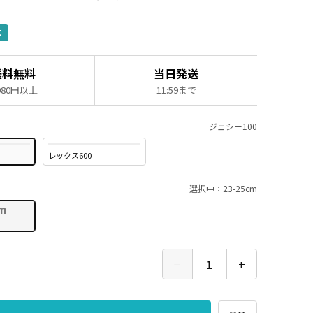
K
送料無料
当日発送
,980円以上
11:59まで
ジェシー100
レックス600
選択中：23-25cm
m
−
1
+