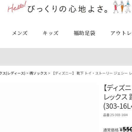
メンズ
キッズ
福助足袋
アウトレ
ス(レディース)
柄ソックス
【ディズニー】 靴下 トイ・ストーリー ジェシー レック
【ディズニ
レックス
(303-16L
品番 25-303-16l4
55
¥
通常価格