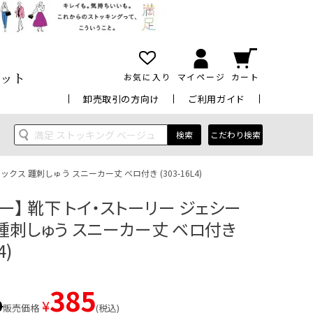
ット
お気に入り
マイページ
カート
卸売取引の方向け
ご利用ガイド
検索
こだわり検索
ス 踵刺しゅう スニーカー丈 ベロ付き (303-16L4)
ー】 靴下 トイ・ストーリー ジェシー
 踵刺しゅう スニーカー丈 ベロ付き
4)
385
0
¥
販売価格
税込