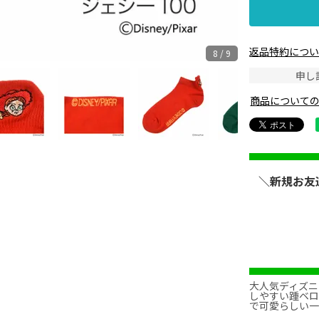
返品特約につ
8 / 9
申し
商品について
ジェシ
＼新規お友
大人気ディズニ
しやすい踵ベ
で可愛らしい一